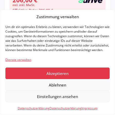
mtl. inkl. MwSt.
Effektive Rate: 206,00 €
Zustimmung verwalten
5.000
km/Jahr
• 60
Monate
(anpassbar)
Um dir ein optimales Erlebnis zu bieten, verwenden wir Technologien wie
Sofort verfügbar
Cookies, um Geräteinformationen zu speichern und/oder darauf
zuzugreifen. Wenn du diesen Technologien zustimmst, können wir Daten
wie das Surfverhalten oder eindeutige IDs auf dieser Website
Zum Angebot
verarbeiten. Wenn du deine Zustimmung nicht erteilst oder zurückziehst,
können bestimmte Merkmale und Funktionen beeinträchtigt werden.
Leasing Details
Dienste verwalten
18,6 kWh / 100km (komb.)*
0 g CO₂ / km (komb.)*
A
Elektr. Reichweite: km
Akzeptieren
Ablehnen
Zeige weitere Ergebnisse
Einstellungen ansehen
Filter
1
Datenschutzerklärung
Datenschutzerklärung
Impressum