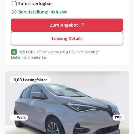
Sofort verfügbar
Bereitstellung: inklusive
Zum Angebot
Leasing Details
18,5 kWh / 100km (komb.)*
0 g CO₂ / km (komb.)*
A
Elektr. Reichweite: km
0,63
Leasingfaktor
Weiß
4
Privat & Gewerbe