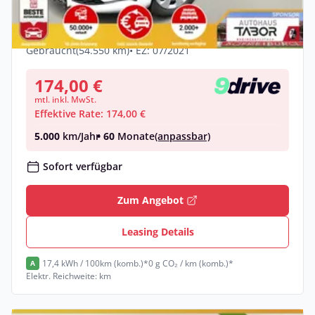
LED CCS Schuko
Elektro •
Automatik •
108 PS (80 kW)
Gebraucht
(54.550 km)
• EZ: 07/2021
174,00 €
mtl. inkl. MwSt.
Effektive Rate: 174,00 €
5.000
km/Jahr
• 60
Monate
(anpassbar)
Sofort verfügbar
Zum Angebot
Leasing Details
17,4 kWh / 100km (komb.)*
0 g CO₂ / km (komb.)*
A
Elektr. Reichweite: km