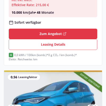
mtl. inkl. MwSt.
Effektive Rate: 215,00 €
10.000
km/Jahr
• 48
Monate
Sofort verfügbar
Zum Angebot
Leasing Details
0,0 kWh / 100km (komb.)*
0 g CO₂ / km (komb.)*
A
Elektr. Reichweite: km
0,56
Leasingfaktor