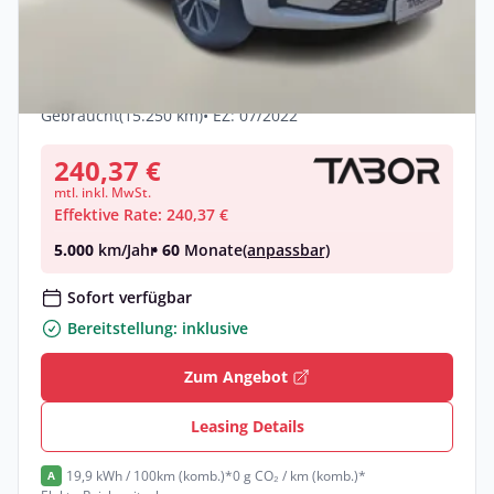
Renault Zoe ZE50 R135 Intens Kauf-Bat.
LED Nav Schuko Leasing privat
Elektro •
Automatik •
135 PS (99 kW)
Gebraucht
(15.250 km)
• EZ: 07/2022
240,37 €
mtl. inkl. MwSt.
Effektive Rate: 240,37 €
5.000
km/Jahr
• 60
Monate
(anpassbar)
Sofort verfügbar
Bereitstellung: inklusive
Zum Angebot
Leasing Details
19,9 kWh / 100km (komb.)*
0 g CO₂ / km (komb.)*
A