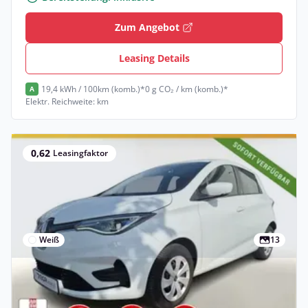
Zum Angebot
Leasing Details
19,4 kWh / 100km (komb.)*
0 g CO₂ / km (komb.)*
A
Elektr. Reichweite: km
0,62
Leasingfaktor
Weiß
13
Gewerbe
Renault ZOE ZE50 R110 Experience Kauf-