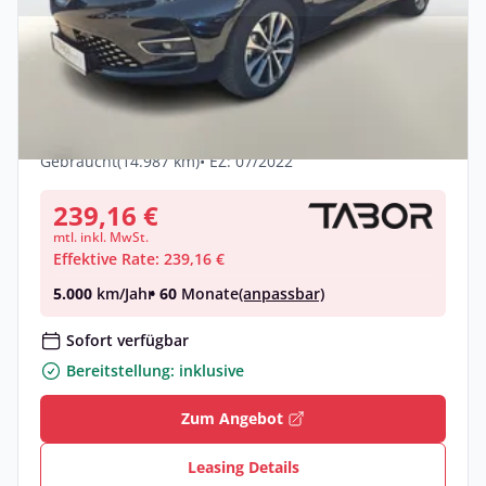
Privat & Gewerbe
Renault Zoe ZE50 R135 Intens Kauf-Bat.
LED WinterP Nav Leasing privat
Elektro •
Automatik •
135 PS (99 kW)
Gebraucht
(14.987 km)
• EZ: 07/2022
239,16 €
mtl. inkl. MwSt.
Effektive Rate: 239,16 €
5.000
km/Jahr
• 60
Monate
(anpassbar)
Sofort verfügbar
Bereitstellung: inklusive
Zum Angebot
Leasing Details