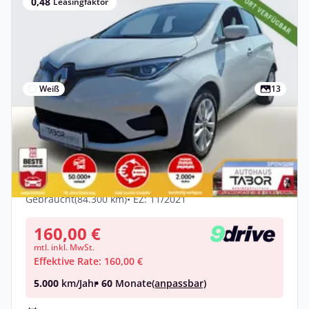
0,48
Leasingfaktor
Weiß
13
Privat
Renault ZOE ZE50 R110 Experience Kauf-
Bat. LED PDC Temp
Elektro •
Automatik •
108 PS (80 kW)
Gebraucht
(84.300 km)
• EZ: 11/2021
160,00 €
mtl. inkl. MwSt.
Effektive Rate: 160,00 €
5.000
km/Jahr
• 60
Monate
(anpassbar)