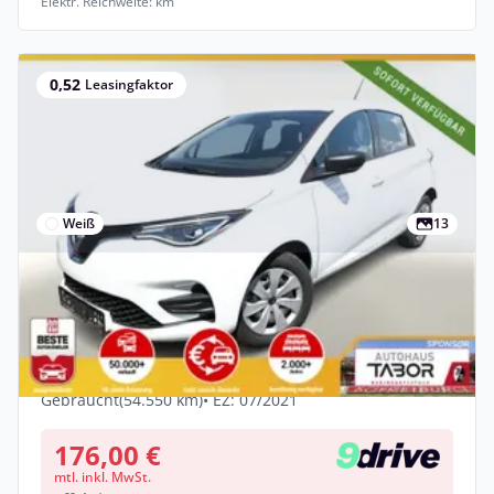
Elektr. Reichweite: km
0,52
Leasingfaktor
Weiß
13
Gewerbe
Renault ZOE ZE50 R110 Life Kauf-Batterie
LED CCS Schuko
Elektro •
Automatik •
108 PS (80 kW)
Gebraucht
(54.550 km)
• EZ: 07/2021
176,00 €
mtl. inkl. MwSt.