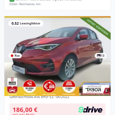
Elektr. Reichweite: km
0,52
Leasingfaktor
Rot
13
Privat
Renault ZOE ZE50 R110 Experience Kauf-
Bat. LED KAM PDC
Elektro •
Automatik •
108 PS (80 kW)
Gebraucht
(44.456 km)
• EZ: 06/2022
186,00 €
mtl. inkl. MwSt.