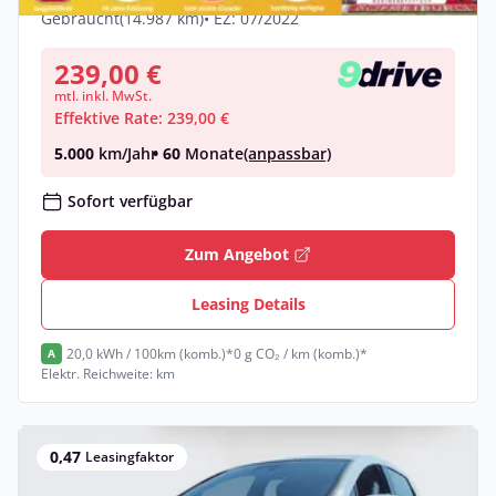
Gebraucht
(14.987 km)
• EZ: 07/2022
239,00 €
mtl. inkl. MwSt.
Effektive Rate: 239,00 €
5.000
km/Jahr
• 60
Monate
(anpassbar)
Sofort verfügbar
Zum Angebot
Leasing Details
20,0 kWh / 100km (komb.)*
0 g CO₂ / km (komb.)*
A
Elektr. Reichweite: km
0,47
Leasingfaktor