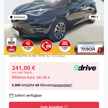
Schwarz
13
Gewerbe
Renault ZOE ZE50 R135 Intens Kauf-Bat.
LED WinterP Nav
Elektro •
Automatik •
136 PS (100 kW)
Gebraucht
(14.987 km)
• EZ: 07/2022
241,00 €
mtl. inkl. MwSt.
Effektive Rate: 241,00 €
5.000
km/Jahr
• 60
Monate
(anpassbar)
Sofort verfügbar
Zum Angebot