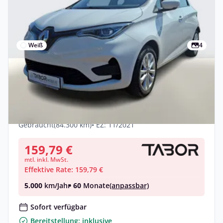
Weiß
4
Privat & Gewerbe
Renault Zoe ZE50 R110 Experience Kauf-
Bat. LED PDC Temp Leasing privat
Elektro •
Automatik •
108 PS (79 kW)
Gebraucht
(84.300 km)
• EZ: 11/2021
159,79 €
mtl. inkl. MwSt.
Effektive Rate: 159,79 €
5.000
km/Jahr
• 60
Monate
(anpassbar)
Sofort verfügbar
Bereitstellung: inklusive