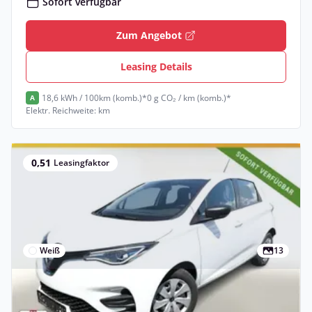
Sofort verfügbar
Zum Angebot
Leasing Details
18,6 kWh / 100km (komb.)*
0 g CO₂ / km (komb.)*
A
Elektr. Reichweite: km
0,51
Leasingfaktor
Weiß
13
Privat
Renault ZOE ZE50 R110 Life Kauf-Batterie