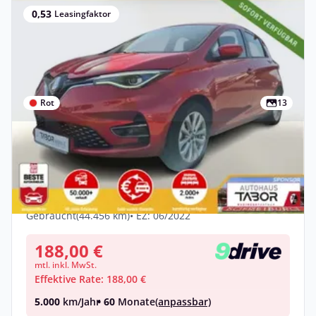
0,53
Leasingfaktor
Rot
13
Gewerbe
Renault ZOE ZE50 R110 Experience Kauf-
Bat. LED KAM PDC
Elektro •
Automatik •
108 PS (80 kW)
Gebraucht
(44.456 km)
• EZ: 06/2022
188,00 €
mtl. inkl. MwSt.
Effektive Rate: 188,00 €
5.000
km/Jahr
• 60
Monate
(anpassbar)