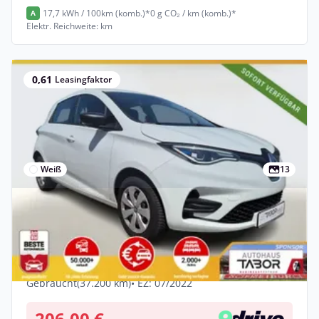
17,7 kWh / 100km (komb.)*
0 g CO₂ / km (komb.)*
A
Elektr. Reichweite: km
0,61
Leasingfaktor
Weiß
13
Gewerbe
Renault ZOE ZE50 R110 Life Kauf-Bat LED
CCS Temp CarPlay
Elektro •
Automatik •
108 PS (80 kW)
Gebraucht
(37.200 km)
• EZ: 07/2022
206,00 €