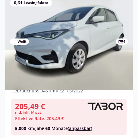
0,61
Leasingfaktor
Weiß
4
Privat & Gewerbe
Renault Zoe ZE50 R110 Experience Kauf-
Bat. LED Nav PDC Leasing privat
Elektro •
Automatik •
108 PS (79 kW)
Gebraucht
(39.945 km)
• EZ: 06/2022
205,49 €
mtl. inkl. MwSt.
Effektive Rate: 205,49 €
5.000
km/Jahr
• 60
Monate
(anpassbar)