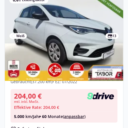
Weiß
13
Privat
Renault ZOE ZE50 R110 Life Kauf-Bat LED
CCS Temp CarPlay
Elektro •
Automatik •
108 PS (80 kW)
Gebraucht
(37.200 km)
• EZ: 07/2022
204,00 €
mtl. inkl. MwSt.
Effektive Rate: 204,00 €
5.000
km/Jahr
• 60
Monate
(anpassbar)