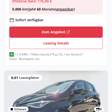
Effektive Rate: 176,00 €
5.000
km/Jahr
• 60
Monate
(anpassbar)
Sofort verfügbar
Zum Angebot
Leasing Details
17,4 kWh / 100km (komb.)*
0 g CO₂ / km (komb.)*
A
Elektr. Reichweite: km
0,61
Leasingfaktor
Schwarz
4