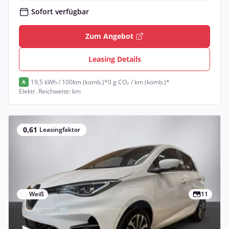
Sofort verfügbar
Zum Angebot
Leasing Details
19,5 kWh / 100km (komb.)*
0 g CO₂ / km (komb.)*
A
Elektr. Reichweite: km
0,61
Leasingfaktor
Weiß
11
Privat & Gewerbe