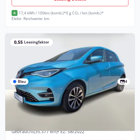
17,4 kWh / 100km (komb.)*
0 g CO₂ / km (komb.)*
A
Elektr. Reichweite: km
0,55
Leasingfaktor
Blau
4
Privat & Gewerbe
Renault Zoe ZE50 R135 Intens Kauf-Bat.
LED Nav WinterP Leasing privat
Elektro •
Automatik •
135 PS (99 kW)
Gebraucht
(35.377 km)
• EZ: 08/2022