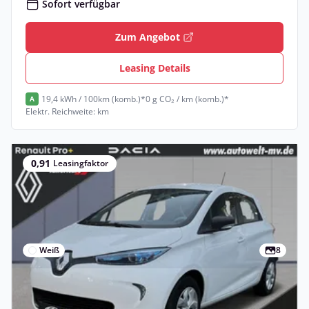
Sofort verfügbar
Zum Angebot
Leasing Details
19,4 kWh / 100km (komb.)*
0 g CO₂ / km (komb.)*
A
Elektr. Reichweite: km
0,91
Leasingfaktor
Weiß
8
Gewerbe & Privat
Renault ZOE zzgl. Batteriemiete