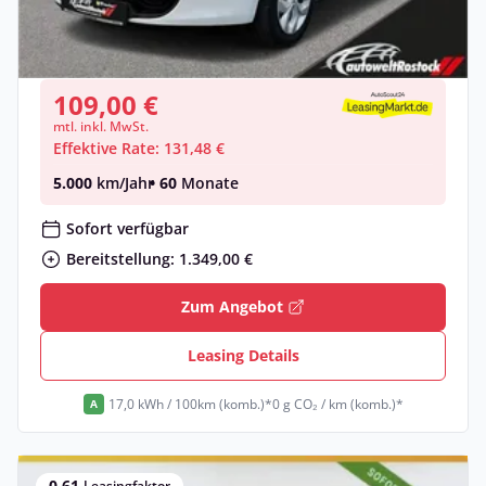
Elektro •
Automatik •
58 PS (43 kW)
Gebraucht
(30.000 km)
• EZ: 06/2019
109,00 €
mtl. inkl. MwSt.
Effektive Rate: 131,48 €
5.000
km/Jahr
• 60
Monate
Sofort verfügbar
Bereitstellung: 1.349,00 €
Zum Angebot
Leasing Details
17,0 kWh / 100km (komb.)*
0 g CO₂ / km (komb.)*
A
0,61
Leasingfaktor