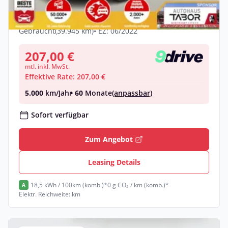
Bat. LED Nav PDC
Elektro •
Automatik •
108 PS (80 kW)
Gebraucht
(39.945 km)
• EZ: 06/2022
207,00 €
mtl. inkl. MwSt.
Effektive Rate: 207,00 €
5.000
km/Jahr
• 60
Monate
(anpassbar)
Sofort verfügbar
Zum Angebot
Leasing Details
18,5 kWh / 100km (komb.)*
0 g CO₂ / km (komb.)*
A
Elektr. Reichweite: km