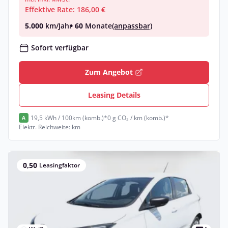
Effektive Rate: 186,00 €
5.000
km/Jahr
• 60
Monate
(anpassbar)
Sofort verfügbar
Zum Angebot
Leasing Details
19,5 kWh / 100km (komb.)*
0 g CO₂ / km (komb.)*
A
Elektr. Reichweite: km
0,50
Leasingfaktor