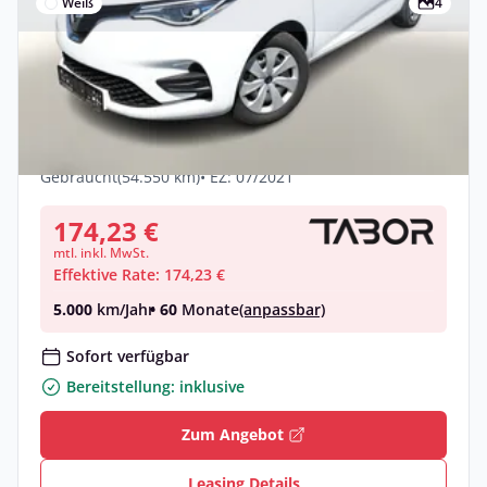
Weiß
4
Privat & Gewerbe
Renault Zoe ZE50 R110 Life Kauf-Batterie
LED CCS Schuko Leasing privat
Elektro •
Automatik •
108 PS (79 kW)
Gebraucht
(54.550 km)
• EZ: 07/2021
174,23 €
mtl. inkl. MwSt.
Effektive Rate: 174,23 €
5.000
km/Jahr
• 60
Monate
(anpassbar)
Sofort verfügbar
Bereitstellung: inklusive
Zum Angebot
Leasing Details