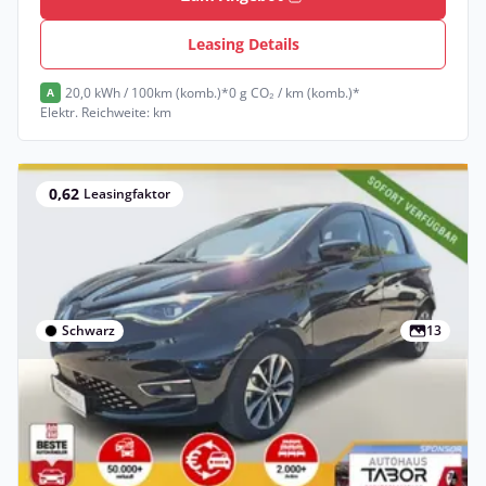
Leasing Details
20,0 kWh / 100km (komb.)*
0 g CO₂ / km (komb.)*
A
Elektr. Reichweite: km
0,62
Leasingfaktor
Schwarz
13
Privat
Renault ZOE ZE50 R135 Intens Kauf-Bat.
LED WinterP Nav
Elektro •
Automatik •
136 PS (100 kW)