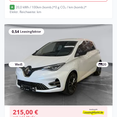
20,0 kWh / 100km (komb.)*
0 g CO₂ / km (komb.)*
A
Elektr. Reichweite: km
0,54
Leasingfaktor
Weiß
20
Gewerbe & Privat
Renault ZOE
Elektro •
Automatik •
69 PS (51 kW)
Gebraucht
(13.200 km)
• EZ: 06/2023
215,00 €