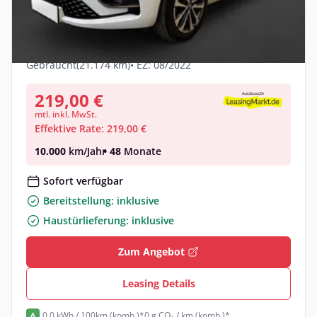
Renault ZOE NAVI/SHZ/LED + incl.
Batterie
Elektro •
Automatik •
69 PS (51 kW)
Gebraucht
(21.174 km)
• EZ: 08/2022
219,00 €
mtl. inkl. MwSt.
Effektive Rate: 219,00 €
10.000
km/Jahr
• 48
Monate
Sofort verfügbar
Bereitstellung: inklusive
Haustürlieferung: inklusive
Zum Angebot
Leasing Details
0,0 kWh / 100km (komb.)*
0 g CO₂ / km (komb.)*
A