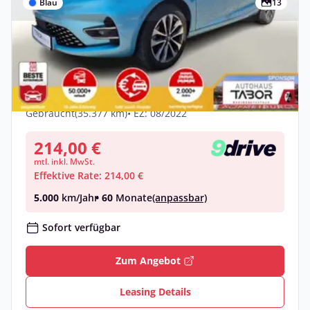
Blau
13
Privat
Renault ZOE ZE50 R135 Intens Kauf-Bat.
LED Nav WinterP
Elektro •
Automatik •
136 PS (100 kW)
Gebraucht
(35.377 km)
• EZ: 08/2022
214,00 €
mtl. inkl. MwSt.
Effektive Rate: 214,00 €
5.000
km/Jahr
• 60
Monate
(anpassbar)
Sofort verfügbar
Zum Angebot
Leasing Details