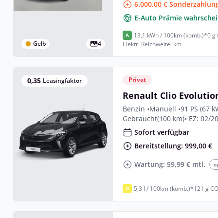
6.000,00 € Sonderzahlung
E-Auto Prämie wahrschei
13,1 kWh / 100km (komb.)*
0 g
A
Gelb
4
Elektr. Reichweite: km
Privat
0,35
Leasingfaktor
Renault Clio Evolutio
Benzin •
Manuell •
91 PS (67 k
Gebraucht
(100 km)
• EZ: 02/2
Sofort verfügbar
Bereitstellung: 999,00 €
Wartung: 59,99 € mtl.
o
5,3 l / 100km (komb.)*
121 g CO
D