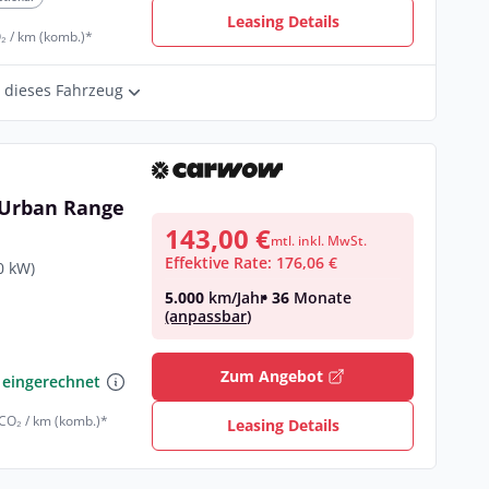
Leasing Details
₂ / km (komb.)*
r dieses Fahrzeug
 Urban Range
143,00 €
mtl. inkl. MwSt.
Effektive Rate: 176,06 €
0 kW)
5.000
km/Jahr
• 36
Monate
(anpassbar)
€
Zum Angebot
 eingerechnet
 CO₂ / km (komb.)*
Leasing Details