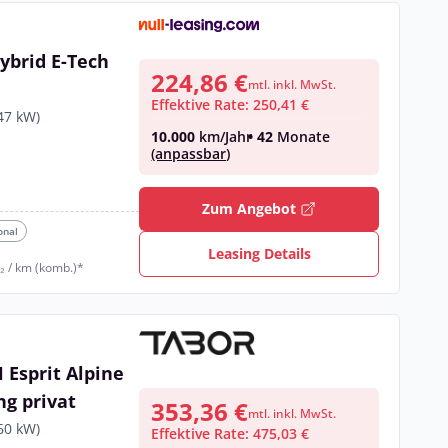
ybrid E-Tech
224,86 €
mtl. inkl. MwSt.
Effektive Rate: 250,41 €
47 kW)
10.000
km/Jahr
• 42
Monate
(anpassbar)
€
Zum Angebot
onal
Leasing Details
₂ / km (komb.)*
 Esprit Alpine
ng privat
353,36 €
mtl. inkl. MwSt.
60 kW)
Effektive Rate: 475,03 €