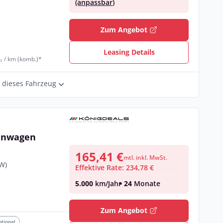
(anpassbar)
€
Zum Angebot
Leasing Details
₂ / km (komb.)*
r dieses Fahrzeug
tenwagen
165,41 €
mtl. inkl. MwSt.
kW)
Effektive Rate: 234,78 €
5.000
km/Jahr
• 24
Monate
€
Zum Angebot
ptional