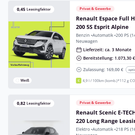
Privat & Gewerbe
0,45
Leasingfaktor
Renault Espace Full H
200 5S Esprit Alpine
Benzin •
Automatik •
200 PS (1
Neuwagen
Lieferzeit: ca. 3 Monate
Bereitstellung: 1.073,30 
Zulassung: 169,00 €
opti
Weiß
4,9 l / 100km (komb.)*
112 g CO
C
Privat & Gewerbe
0,82
Leasingfaktor
Renault Scenic E-TECH
220 Long Range Leasi
Elektro •
Automatik •
218 PS (1