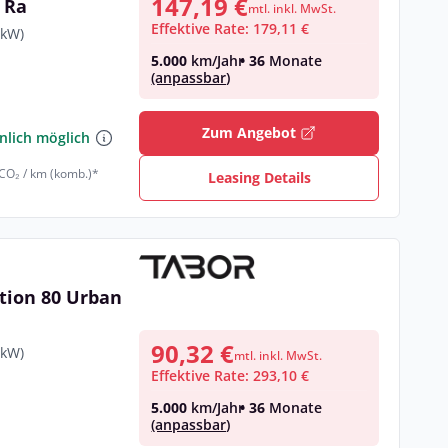
147,19 €
 Ra
mtl. inkl. MwSt.
Effektive Rate: 179,11 €
 kW)
5.000
km/Jahr
• 36
Monate
(anpassbar)
€
Zum Angebot
nlich möglich
 CO₂ / km (komb.)*
Leasing Details
tion 80 Urban
90,32 €
 kW)
mtl. inkl. MwSt.
Effektive Rate: 293,10 €
5.000
km/Jahr
• 36
Monate
(anpassbar)
€