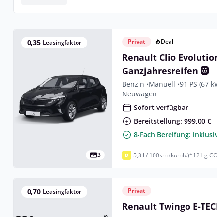
Privat
Deal
0,35
Leasingfaktor
Renault Clio Evolution
Ganzjahresreifen 🛞
Benzin •
Manuell •
91 PS (67 k
Neuwagen
Sofort verfügbar
Bereitstellung: 999,00 €
8-Fach Bereifung: inklusi
3
5,3 l / 100km (komb.)*
121 g CO
D
Privat
0,70
Leasingfaktor
Renault Twingo E-TEC