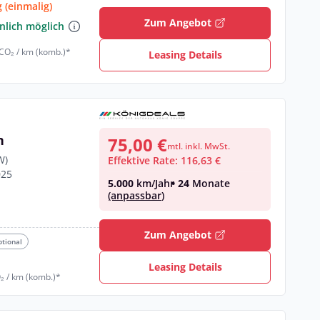
 (einmalig)
Zum Angebot
nlich möglich
 CO₂ / km (komb.)*
Leasing Details
n
75,00 €
mtl. inkl. MwSt.
W)
Effektive Rate: 116,63 €
025
5.000
km/Jahr
• 24
Monate
(anpassbar)
Zum Angebot
ptional
Leasing Details
₂ / km (komb.)*