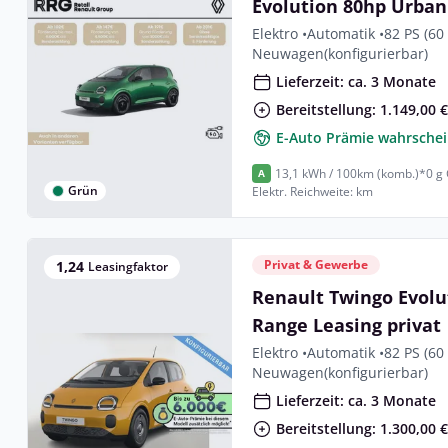
Evolution 80hp Urban
Elektro •
Automatik •
82 PS (60
Neuwagen
(konfigurierbar)
Lieferzeit: ca. 3 Monate
Bereitstellung: 1.149,00 
E-Auto Prämie wahrschei
13,1 kWh / 100km (komb.)*
0 g
A
Grün
Elektr. Reichweite: km
Privat & Gewerbe
1,24
Leasingfaktor
Renault Twingo Evolu
Range Leasing privat
Elektro •
Automatik •
82 PS (60
Neuwagen
(konfigurierbar)
Lieferzeit: ca. 3 Monate
Bereitstellung: 1.300,00 