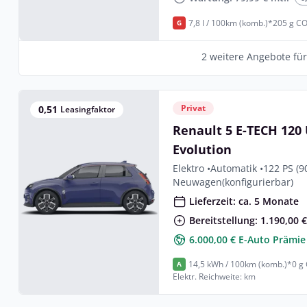
7,8 l / 100km (komb.)*
205 g CO
G
2 weitere Angebote fü
Privat
0,51
Leasingfaktor
Renault 5 E-TECH 120
Evolution
Elektro •
Automatik •
122 PS (9
Neuwagen
(konfigurierbar)
Lieferzeit: ca. 5 Monate
Bereitstellung: 1.190,00 
6.000,00 € E-Auto Prämie
14,5 kWh / 100km (komb.)*
0 g
A
Elektr. Reichweite: km