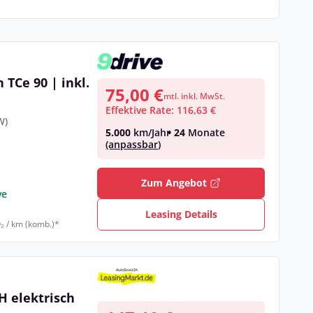
 TCe 90 | inkl.
75,00 €
mtl. inkl. MwSt.
Effektive Rate: 116,63 €
W)
5.000
km/Jahr
• 24
Monate
(anpassbar)
Zum Angebot
ve
Leasing Details
₂ / km (komb.)*
H elektrisch