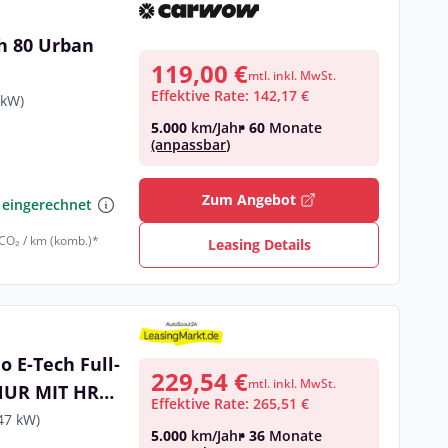
h 80 Urban
119,00 €
mtl. inkl. MwSt.
Effektive Rate: 142,17 €
 kW)
5.000
km/Jahr
• 60
Monate
(anpassbar)
€
Zum Angebot
 eingerechnet
 CO₂ / km (komb.)*
Leasing Details
 E-Tech Full-
229,54 €
mtl. inkl. MwSt.
❗️NUR MIT HR
Effektive Rate: 265,51 €
47 kW)
5.000
km/Jahr
• 36
Monate