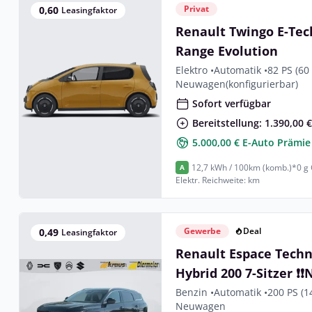
Privat
0,60
Leasingfaktor
Renault Twingo E-Tec
Range Evolution
Elektro •
Automatik •
82 PS (60
Neuwagen
(konfigurierbar)
Sofort verfügbar
Bereitstellung: 1.390,00 
5.000,00 € E-Auto Prämie
12,7 kWh / 100km (komb.)*
0 g
A
Elektr. Reichweite: km
Gewerbe
Deal
0,49
Leasingfaktor
Renault Espace Techno
Hybrid 200 7-Sitzer ❗️
AUSZUG❗️❗️
Benzin •
Automatik •
200 PS (1
Neuwagen