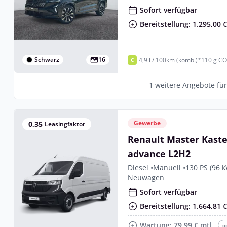
Sofort verfügbar
Bereitstellung: 1.295,00 
Schwarz
16
4,9 l / 100km (komb.)*
110 g CO
C
1 weitere Angebote fü
Gewerbe
0,35
Leasingfaktor
Renault Master Kas
advance L2H2
Diesel •
Manuell •
130 PS (96 
Neuwagen
Sofort verfügbar
Bereitstellung: 1.664,81 
Wartung: 79,99 € mtl.
o