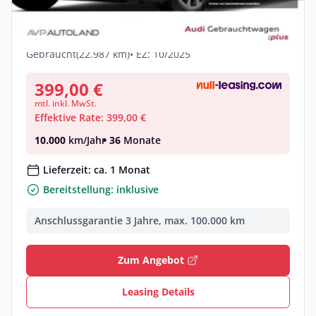
Audi A6 Avant TDI quattro S tronic | AHK
| PANO |
Diesel •
Automatik •
204 PS (150 kW)
Gebraucht
(22.987 km)
• EZ: 10/2025
399,00 €
mtl. inkl. MwSt.
Effektive Rate: 399,00 €
10.000
km/Jahr
• 36
Monate
Lieferzeit: ca. 1 Monat
Bereitstellung: inklusive
Anschlussgarantie 3 Jahre, max. 100.000 km
Zum Angebot
Leasing Details