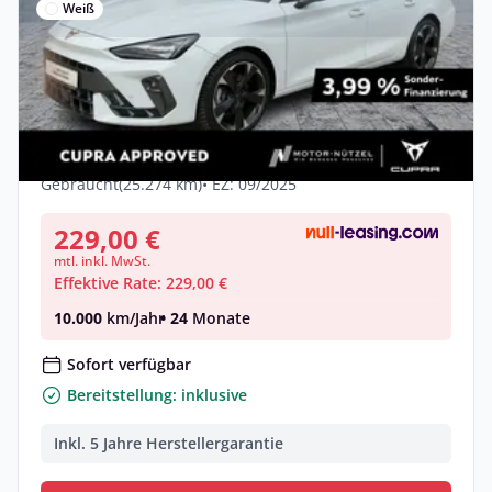
Weiß
Privat & Gewerbe
Deal
Cupra Leon ST 2.0 TDI DSG
5JG+LED+NAV+ACC+SHZ+RFK+AHK
Diesel •
Automatik •
150 PS (110 kW)
Gebraucht
(25.274 km)
• EZ: 09/2025
229,00 €
mtl. inkl. MwSt.
Effektive Rate: 229,00 €
10.000
km/Jahr
• 24
Monate
Sofort verfügbar
Bereitstellung: inklusive
Inkl. 5 Jahre Herstellergarantie