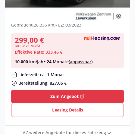
Volkswagen Tiguan R PANO MATRIX
LEDER H/K ACC DCC KAM 360°
Benzin •
Automatik •
320 PS (235 kW)
Gebraucht
(28.336 km)
• EZ: 03/2023
299,00 €
mtl. inkl. MwSt.
Effektive Rate: 333,46 €
10.000
km/Jahr
• 24
Monate
(anpassbar)
Lieferzeit: ca. 1 Monat
Bereitstellung: 827,05 €
Zum Angebot
Leasing Details
67 weitere Angebote für dieses Fahrzeug