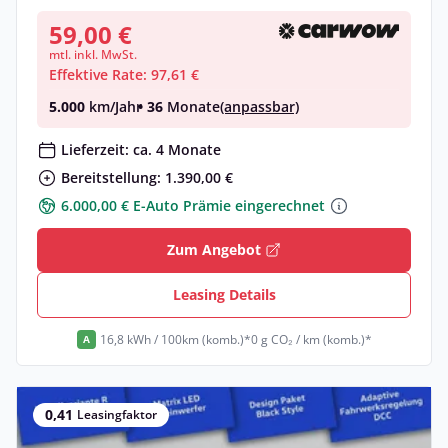
59,00 €
mtl. inkl. MwSt.
Effektive Rate: 97,61 €
5.000
km/Jahr
• 36
Monate
(anpassbar)
Lieferzeit: ca. 4 Monate
Bereitstellung: 1.390,00 €
6.000,00 € E-Auto Prämie eingerechnet
Zum Angebot
Leasing Details
16,8 kWh / 100km (komb.)*
0 g CO₂ / km (komb.)*
A
0,41
Leasingfaktor