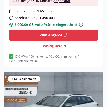
5.000
km/Jahr
• 36
Monate
(anpassbar)
Lieferzeit: ca. 5 Monate
Bereitstellung: 1.490,00 €
6.000,00 € E-Auto Prämie eingerechnet
Zum Angebot
Leasing Details
17,0 kWh / 100km (komb.)*
0 g CO₂ / km (komb.)*
A
Elektr. Reichweite: km
0,47
Leasingfaktor