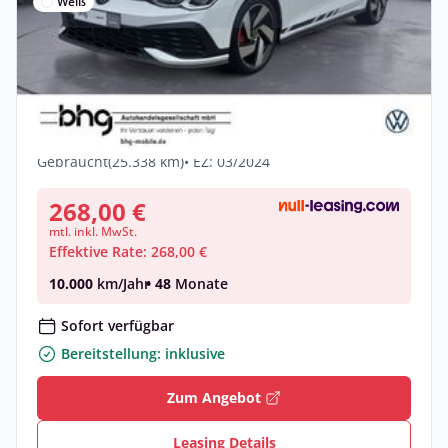
Weiß
Privat & Gewerbe
Volkswagen Golf GTI Clubsport 2.0 TSI
DSG
Benzin •
Automatik •
300 PS (221 kW)
Gebraucht
(25.338 km)
• EZ: 03/2024
268,00 €
mtl. inkl. MwSt.
Effektive Rate: 268,00 €
10.000
km/Jahr
• 48
Monate
Sofort verfügbar
Bereitstellung: inklusive
Zum Angebot
Leasing Details