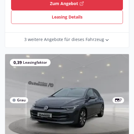
Zum Angebot
Leasing Details
3 weitere Angebote für dieses Fahrzeug
0,39
Leasingfaktor
Grau
7
Privat & Gewerbe
Volkswagen Golf VIII 1.5 eTSI Goal ACC
AHK RFK Matrix CarPla