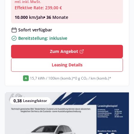
mtl. inkl. MwSt.
Effektive Rate: 239,00 €
10.000
km/Jahr
• 36
Monate
Sofort verfügbar
Bereitstellung: inklusive
Zum Angebot
Leasing Details
15,7 kWh / 100km (komb.)*
0 g CO₂ / km (komb.)*
A
0,38
Leasingfaktor