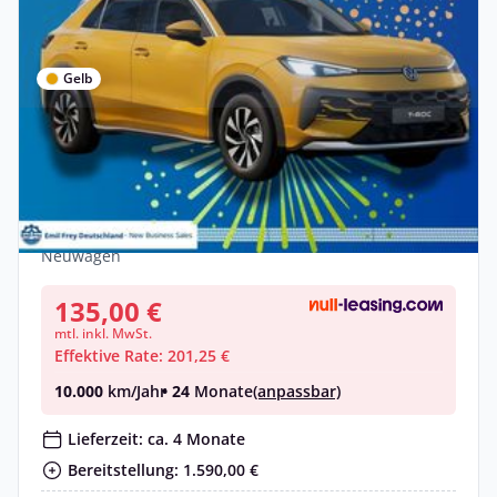
Gelb
Privat
Deal
Volkswagen T-Roc 1.5 eTSI OPF DSG R-
Line
Benzin •
Automatik •
150 PS (110 kW)
Neuwagen
135,00 €
mtl. inkl. MwSt.
Effektive Rate: 201,25 €
10.000
km/Jahr
• 24
Monate
(anpassbar)
Lieferzeit: ca. 4 Monate
Bereitstellung: 1.590,00 €