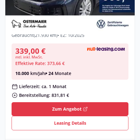
Privat & Gewerbe
Neu
Volkswagen Touareg ELEGANCE 231PS
NP.92T ACC.AHK.KAMERA.NAV
Diesel •
Automatik •
231 PS (170 kW)
Gebraucht
(21.930 km)
• EZ: 10/2025
339,00 €
mtl. inkl. MwSt.
Effektive Rate: 373,66 €
10.000
km/Jahr
• 24
Monate
Lieferzeit: ca. 1 Monat
Bereitstellung: 831,81 €
Zum Angebot
Leasing Details