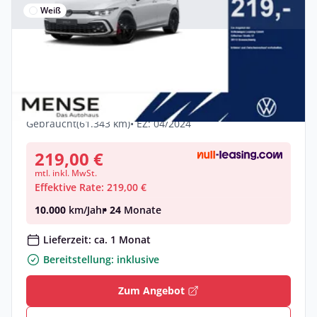
Weiß
Privat & Gewerbe
Volkswagen Golf VIII GTI 2.0 TSI DSG
IQ.Light Matrix AHK LM
Benzin •
Automatik •
245 PS (180 kW)
Gebraucht
(61.343 km)
• EZ: 04/2024
219,00 €
mtl. inkl. MwSt.
Effektive Rate: 219,00 €
10.000
km/Jahr
• 24
Monate
Lieferzeit: ca. 1 Monat
Bereitstellung: inklusive
Zum Angebot