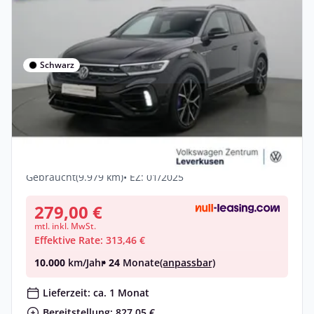
Schwarz
Privat & Gewerbe
Volkswagen T-Roc R PANO MATRIX
AKRAPOVIC ACC AHK LEDER DCC
Benzin •
Automatik •
300 PS (221 kW)
Gebraucht
(9.979 km)
• EZ: 01/2025
279,00 €
mtl. inkl. MwSt.
Effektive Rate: 313,46 €
10.000
km/Jahr
• 24
Monate
(anpassbar)
Lieferzeit: ca. 1 Monat
Bereitstellung: 827,05 €