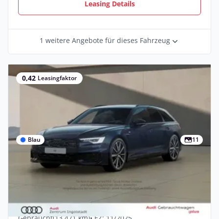
Leasing Details
1 weitere Angebote für dieses Fahrzeug
0,42
Leasingfaktor
Blau
11
Privat
Deal
Audi A6 Avant 55 TFSI e qu S line AHK
Memory 360° 20
Hybrid •
Automatik •
367 PS (270 kW)
Gebraucht
(13.471 km)
• EZ: 11/2025