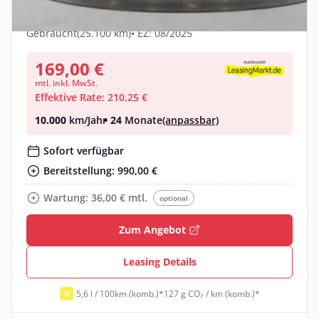
Benzin •
Automatik •
150 PS (110 kW)
Gebraucht
(25.100 km)
• EZ: 08/2025
169,00 €
mtl. inkl. MwSt.
Effektive Rate: 210,25 €
10.000
km/Jahr
• 24
Monate
(anpassbar)
Sofort verfügbar
Bereitstellung: 990,00 €
Wartung: 36,00 € mtl.
optional
Zum Angebot
Leasing Details
5,6 l / 100km (komb.)*
127 g CO₂ / km (komb.)*
D