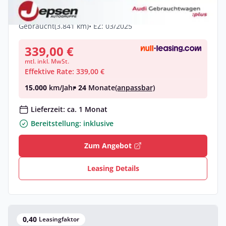
2xDisplay 360
Diesel •
Automatik •
204 PS (150 kW)
Gebraucht
(3.841 km)
• EZ: 03/2025
339,00 €
mtl. inkl. MwSt.
Effektive Rate: 339,00 €
15.000
km/Jahr
• 24
Monate
(anpassbar)
Lieferzeit: ca. 1 Monat
Bereitstellung: inklusive
Zum Angebot
Leasing Details
0,40
Leasingfaktor