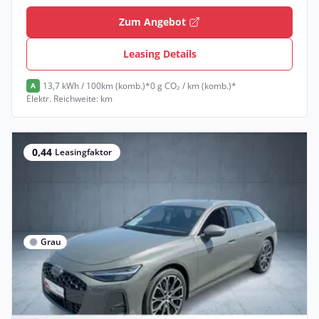
Zum Angebot
Leasing Details
13,7 kWh / 100km (komb.)*
0 g CO₂ / km (komb.)*
A
Elektr. Reichweite: km
0,44
Leasingfaktor
Grau
Gewerbe & Privat
Neu
Audi A6 Avant TDI S tr Matrix 20 Memory