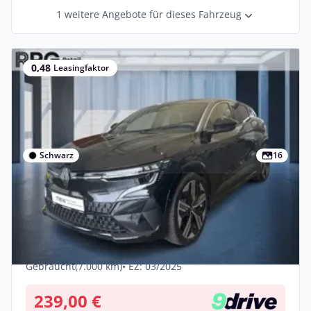
1 weitere Angebote für dieses Fahrzeug
0,48
Leasingfaktor
Schwarz
16
Privat
Renault Megane E-TECH E-Tech 100%
Iconic 220 Comfort Range
Elektro •
Automatik •
217 PS (160 kW)
Gebraucht
(7.000 km)
• EZ: 03/2025
239,00 €