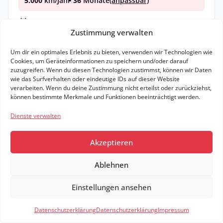
5.000
km/Jahr
• 36
Monate
(anpassbar)
Lieferzeit: ca. 4 Monate
Zustimmung verwalten
Bereitstellung: 1.390,00 €
6.000,00 € E-Auto Prämie eingerechnet
Um dir ein optimales Erlebnis zu bieten, verwenden wir Technologien wie
Cookies, um Geräteinformationen zu speichern und/oder darauf
zuzugreifen. Wenn du diesen Technologien zustimmst, können wir Daten
Zum Angebot
wie das Surfverhalten oder eindeutige IDs auf dieser Website
verarbeiten. Wenn du deine Zustimmung nicht erteilst oder zurückziehst,
Leasing Details
können bestimmte Merkmale und Funktionen beeinträchtigt werden.
Dienste verwalten
13,6 kWh / 100km (komb.)*
0 g CO₂ / km (komb.)*
A
Elektr. Reichweite: km
Akzeptieren
0,45
Leasingfaktor
Ablehnen
Einstellungen ansehen
Filter
1
Datenschutzerklärung
Datenschutzerklärung
Impressum