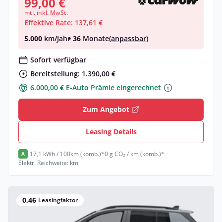
99,00 €
mtl. inkl. MwSt.
Effektive Rate: 137,61 €
5.000
km/Jahr
• 36
Monate
(anpassbar)
Sofort verfügbar
Bereitstellung: 1.390,00 €
6.000,00 € E-Auto Prämie eingerechnet
Zum Angebot
Leasing Details
17,1 kWh / 100km (komb.)*
0 g CO₂ / km (komb.)*
A
Elektr. Reichweite: km
0,46
Leasingfaktor