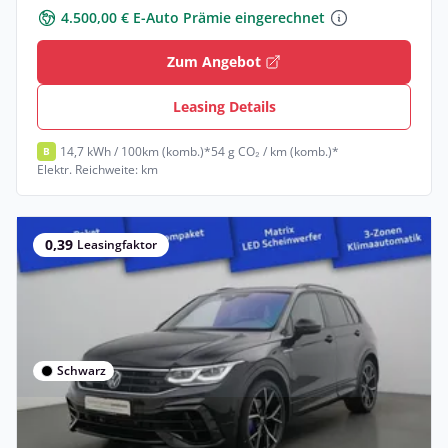
4.500,00 € E-Auto Prämie eingerechnet
Zum Angebot
Leasing Details
14,7 kWh / 100km (komb.)*
54 g CO₂ / km (komb.)*
B
Elektr. Reichweite: km
0,39
Leasingfaktor
Schwarz
Privat & Gewerbe