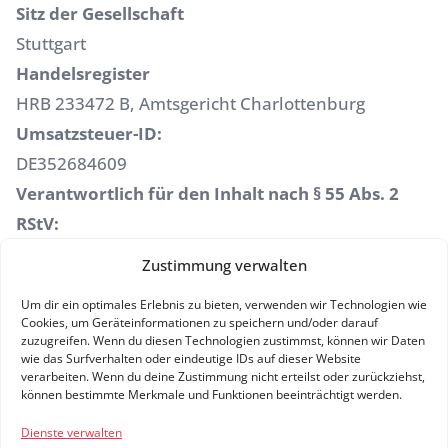
Sitz der Gesellschaft
Stuttgart
Handelsregister
HRB 233472 B, Amtsgericht Charlottenburg
Umsatzsteuer-ID:
DE352684609
Verantwortlich für den Inhalt nach § 55 Abs. 2
RStV:
Morten Ohle (s.o.)
Zustimmung verwalten
Hinweis auf EU-Streitschlichtung
Um dir ein optimales Erlebnis zu bieten, verwenden wir Technologien wie
Die Europäische Kommission stellt eine Plattform
Cookies, um Geräteinformationen zu speichern und/oder darauf
zur Online-Streitbeilegung (OS)
zuzugreifen. Wenn du diesen Technologien zustimmst, können wir Daten
wie das Surfverhalten oder eindeutige IDs auf dieser Website
bereit:
http://ec.europa.eu/consumers/odr
verarbeiten. Wenn du deine Zustimmung nicht erteilst oder zurückziehst,
können bestimmte Merkmale und Funktionen beeinträchtigt werden.
Unsere E-Mail-Adresse finden sie oben im
Impressum.
Dienste verwalten