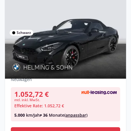
Schwarz
Privat & Gewerbe
BMW Z4 M40i Head-Up HK HiFi DAB LED
WLAN RFK Shz
Benzin •
Automatik •
340 PS (250 kW)
Neuwagen
1.052,72 €
mtl. inkl. MwSt.
Effektive Rate: 1.052,72 €
5.000
km/Jahr
• 36
Monate
(anpassbar)