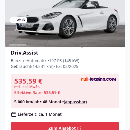
Weiß
Privat & Gewerbe
BMW Z4 sDrive20i LiveCockpitProf PDC
Driv.Assist
Benzin •
Automatik •
197 PS (145 kW)
Gebraucht
(14.531 km)
• EZ: 02/2025
535,59 €
mtl. inkl. MwSt.
Effektive Rate: 535,59 €
5.000
km/Jahr
• 48
Monate
(anpassbar)
Lieferzeit: ca. 1 Monat
Zum Angebot