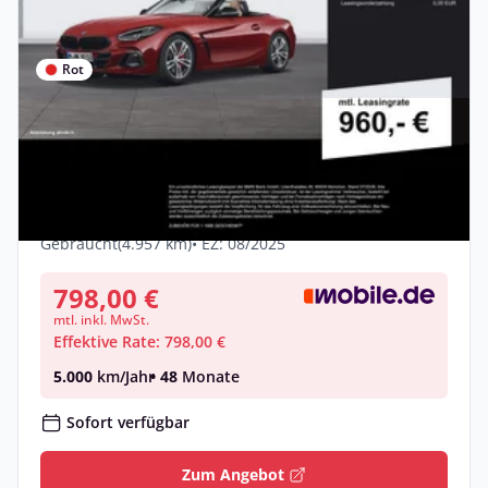
Rot
Gewerbe & Privat
BMW Z4 M40i LC PROF HUD ACC E-SITZE
ALARM KOMFORTZG
Benzin •
Automatik •
340 PS (250 kW)
Gebraucht
(4.957 km)
• EZ: 08/2025
798,00 €
mtl. inkl. MwSt.
Effektive Rate: 798,00 €
5.000
km/Jahr
• 48
Monate
Sofort verfügbar
Zum Angebot