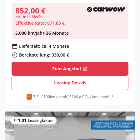
852,00 €
mtl. inkl. MwSt.
Effektive Rate: 877,83 €
5.000
km/Jahr
• 36
Monate
Lieferzeit: ca. 4 Monate
Bereitstellung: 930,00 €
Zum Angebot
Leasing Details
7,3 l / 100km (komb.)*
164 g CO₂ / km (komb.)*
F
≈ 1,01
Leasingfaktor