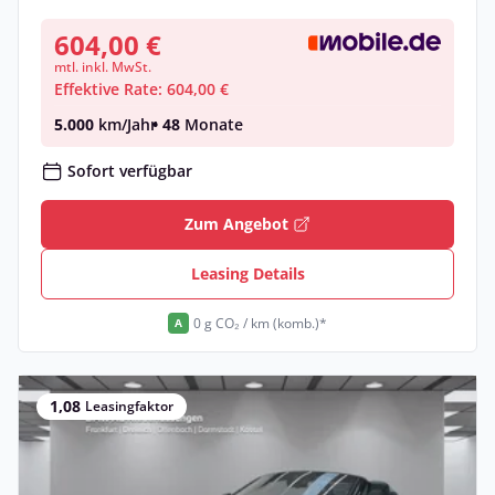
604,00 €
mtl. inkl. MwSt.
Effektive Rate: 604,00 €
5.000
km/Jahr
• 48
Monate
Sofort verfügbar
Zum Angebot
Leasing Details
0 g CO₂ / km (komb.)*
A
1,08
Leasingfaktor