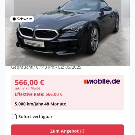
Schwarz
Privat & Gewerbe
BMW Z4 sDrive20i M Sport
LiveCockpitProf PDC HiFi
Benzin •
Manuell •
197 PS (145 kW)
Gebraucht
(10.143 km)
• EZ: 05/2025
566,00 €
mtl. inkl. MwSt.
Effektive Rate: 566,00 €
5.000
km/Jahr
• 48
Monate
Sofort verfügbar
Zum Angebot