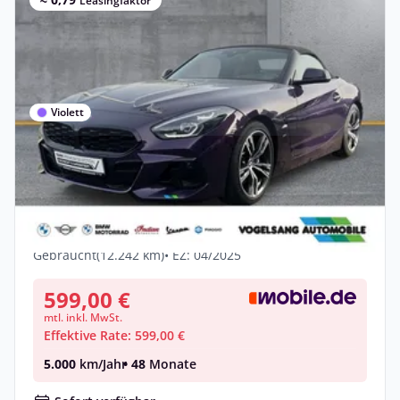
Leasingfaktor
Violett
Gewerbe & Privat
BMW Z4 M40i Head-Up Kamera adaptives
Fahrwerk Navi g
Benzin •
Automatik •
340 PS (250 kW)
Gebraucht
(12.242 km)
• EZ: 04/2025
599,00 €
mtl. inkl. MwSt.
Effektive Rate: 599,00 €
5.000
km/Jahr
• 48
Monate