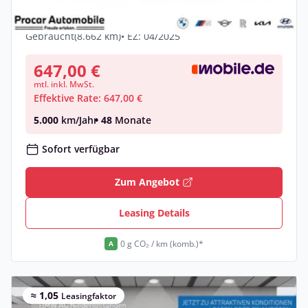
LED H/K SHZ Lenkr
Benzin •
Automatik •
197 PS (145 kW)
Gebraucht
(8.662 km)
• EZ: 04/2025
647,00 €
mtl. inkl. MwSt.
Effektive Rate: 647,00 €
5.000
km/Jahr
• 48
Monate
Sofort verfügbar
Zum Angebot
Leasing Details
0 g CO₂ / km (komb.)*
A
≈ 1,05
Leasingfaktor