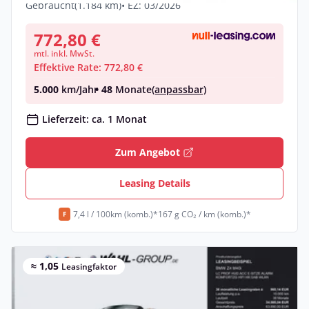
Gebraucht
(1.184 km)
• EZ: 03/2026
772,80 €
mtl. inkl. MwSt.
Effektive Rate: 772,80 €
5.000
km/Jahr
• 48
Monate
(anpassbar)
Lieferzeit: ca. 1 Monat
Zum Angebot
Leasing Details
7,4 l / 100km (komb.)*
167 g CO₂ / km (komb.)*
F
≈ 1,05
Leasingfaktor