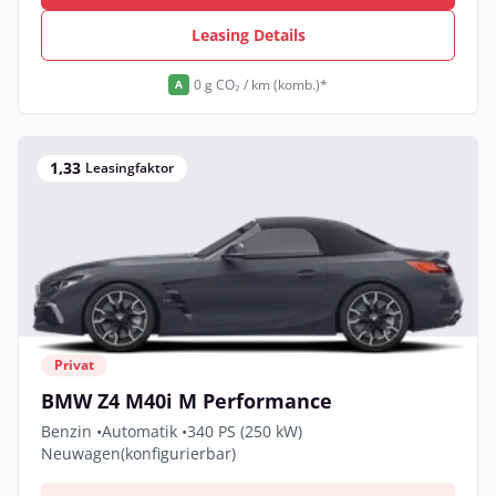
Leasing Details
0 g CO₂ / km (komb.)*
A
1,33
Leasingfaktor
Privat
BMW Z4 M40i M Performance
Benzin •
Automatik •
340 PS (250 kW)
Neuwagen
(konfigurierbar)