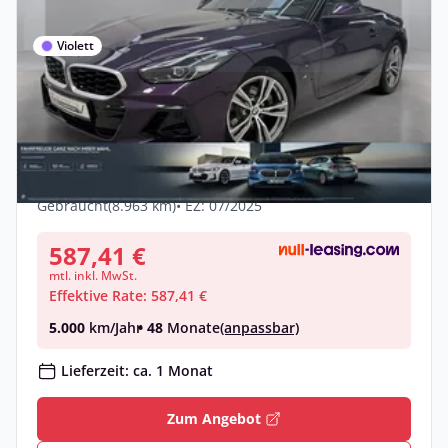
Violett
Privat & Gewerbe
BMW Z4 sDrive20i Harman/K
LiveCockpitProf PDC Alarm
Benzin •
Manuell •
197 PS (145 kW)
Gebraucht
(8.963 km)
• EZ: 07/2025
587,41 €
mtl. inkl. MwSt.
Effektive Rate: 587,41 €
5.000
km/Jahr
• 48
Monate
(anpassbar)
Lieferzeit: ca. 1 Monat
Zum Angebot