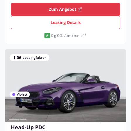
Zum Angebot
Leasing Details
0 g CO₂ / km (komb.)*
A
1,06
Leasingfaktor
Violett
Privat & Gewerbe
BMW Z4 M40i Harman/K LiveCockpitProf
Head-Up PDC