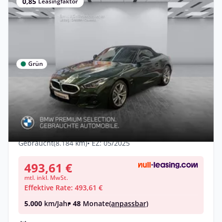
0,85
Leasingfaktor
Grün
Privat & Gewerbe
BMW Z4 sDrive20i LiveCockpitProf Head-
Up PDC HiFi
Benzin •
Automatik •
197 PS (145 kW)
Gebraucht
(8.184 km)
• EZ: 05/2025
493,61 €
mtl. inkl. MwSt.
Effektive Rate: 493,61 €
5.000
km/Jahr
• 48
Monate
(anpassbar)