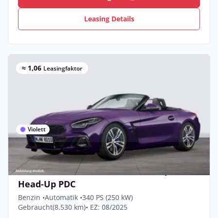
Leasing Details
≈ 1,06
Leasingfaktor
Violett
Gewerbe & Privat
BMW Z4 M40i Harman/K LiveCockpitProf
Head-Up PDC
Benzin •
Automatik •
340 PS (250 kW)
Gebraucht
(8.530 km)
• EZ: 08/2025