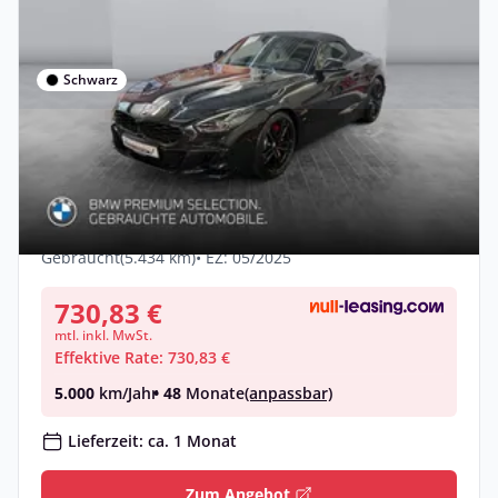
Schwarz
Privat & Gewerbe
BMW Z4 M40i Harman/K LiveCockpitProf
Head-Up Kamera
Benzin •
Automatik •
340 PS (250 kW)
Gebraucht
(5.434 km)
• EZ: 05/2025
730,83 €
mtl. inkl. MwSt.
Effektive Rate: 730,83 €
5.000
km/Jahr
• 48
Monate
(anpassbar)
Lieferzeit: ca. 1 Monat
Zum Angebot