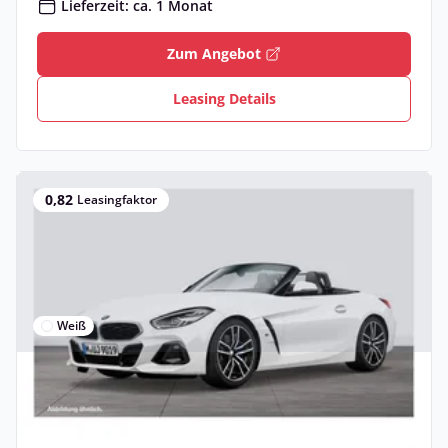
Lieferzeit: ca. 1 Monat
Zum Angebot
Leasing Details
0,82
Leasingfaktor
Weiß
Privat & Gewerbe
Neu
BMW Z4 sDrive20i M Sport HuD HiFi RFK
PA DA ACC Komf