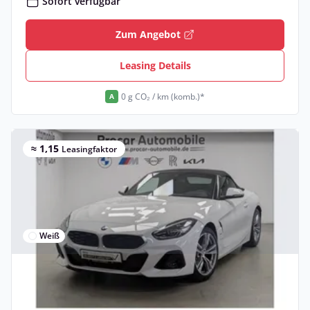
Sofort verfügbar
Zum Angebot
Leasing Details
0 g CO₂ / km (komb.)*
A
≈ 1,15
Leasingfaktor
Weiß
Privat & Gewerbe
BMW Z4 sDrive20i M Sport DA PA HUD