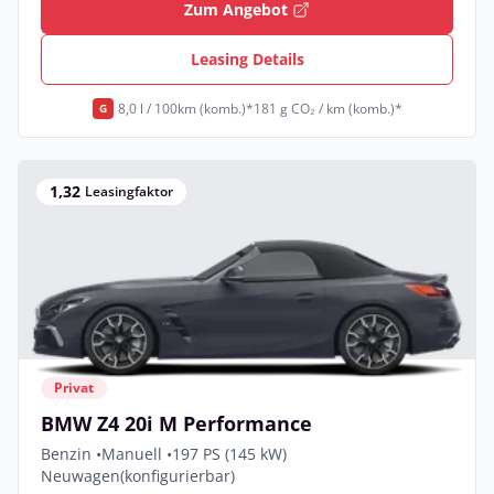
Zum Angebot
Leasing Details
8,0 l / 100km (komb.)*
181 g CO₂ / km (komb.)*
G
1,32
Leasingfaktor
Privat
BMW Z4 20i M Performance
Benzin •
Manuell •
197 PS (145 kW)
Neuwagen
(konfigurierbar)