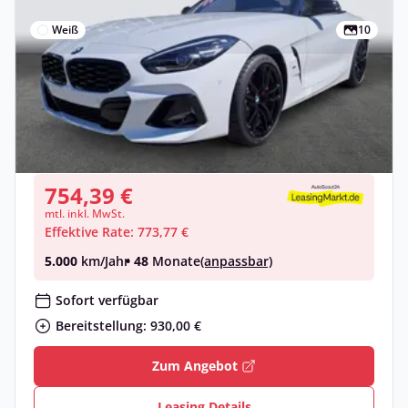
Weiß
10
Privat & Gewerbe
BMW Z4 sDrive20i , 2-türig
Benzin •
Manuell •
197 PS (145 kW)
Neuwagen
754,39 €
mtl. inkl. MwSt.
Effektive Rate: 773,77 €
5.000
km/Jahr
• 48
Monate
(anpassbar)
Sofort verfügbar
Bereitstellung: 930,00 €
Zum Angebot
Leasing Details