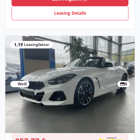
Leasing Details
1,19
Leasingfaktor
Weiß
8
Gewerbe
BMW Z4 M40i Abverkauf!
Benzin •
Automatik •
340 PS (250 kW)
Neuwagen