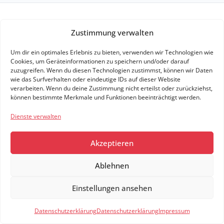
Details zu den BMW Z4 Angeboten
Zustimmung verwalten
Um dir ein optimales Erlebnis zu bieten, verwenden wir Technologien wie
Cookies, um Geräteinformationen zu speichern und/oder darauf
zuzugreifen. Wenn du diesen Technologien zustimmst, können wir Daten
Angebote verfügbar
107
wie das Surfverhalten oder eindeutige IDs auf dieser Website
verarbeiten. Wenn du deine Zustimmung nicht erteilst oder zurückziehst,
können bestimmte Merkmale und Funktionen beeinträchtigt werden.
Zuletzt aktualisiert
8. August 2026
Dienste verwalten
Niedrigste Rate
437,00 €
Akzeptieren
Höchste Rate
1.530,00 €
Ablehnen
Bester Leasingfaktor
0,72
Einstellungen ansehen
Neuwagen
45
Filter
1
Datenschutzerklärung
Datenschutzerklärung
Impressum