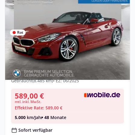
Rot
Privat & Gewerbe
BMW Z4 sDrive20i M Sport Harman/K
LiveCockpitProf
Benzin •
Automatik •
197 PS (145 kW)
Gebraucht
(8.485 km)
• EZ: 06/2025
589,00 €
mtl. inkl. MwSt.
Effektive Rate: 589,00 €
5.000
km/Jahr
• 48
Monate
Sofort verfügbar