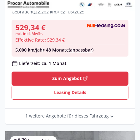
Benzin •
Automatik •
197 PS (145 kW)
Gebraucht
(22.262 km)
• EZ: 06/2025
529,34 €
mtl. inkl. MwSt.
Effektive Rate: 529,34 €
5.000
km/Jahr
• 48
Monate
(anpassbar)
Lieferzeit: ca. 1 Monat
Zum Angebot
Leasing Details
1 weitere Angebote für dieses Fahrzeug
≈ 0,79