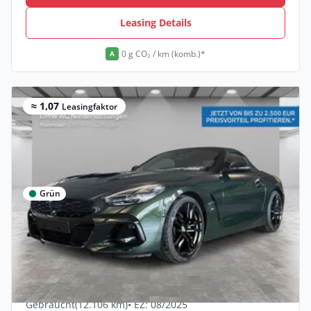
Leasing Details
0 g CO₂ / km (komb.)*
A
≈ 1,07
Leasingfaktor
Grün
Privat & Gewerbe
BMW Z4 sDrive20i M Sport Harman/K
LiveCockpitProf
Benzin •
Manuell •
197 PS (145 kW)
Gebraucht
(12.106 km)
• EZ: 08/2025