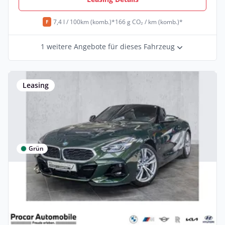
7,4 l / 100km (komb.)*
166 g CO₂ / km (komb.)*
F
1 weitere Angebote für dieses Fahrzeug
Leasing
Grün
Privat & Gewerbe
BMW Z4 sDrive30i HUD ACC RFK NAVI LED
Sound Syst.
Benzin •
Automatik •
258 PS (190 kW)