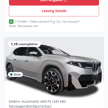
Leasing Details
17,9 kWh / 100km (komb.)*
0 g CO₂ / km (komb.)*
A
Elektr. Reichweite: km
1,19
Leasingfaktor
Grün
Privat & Gewerbe
BMW iX3 - 50 xDrive
Elektro •
Automatik •
469 PS (345 kW)
Neuwagen
(konfigurierbar)