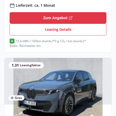
Lieferzeit: ca. 1 Monat
Zum Angebot
Leasing Details
15,6 kWh / 100km (komb.)*
0 g CO₂ / km (komb.)*
A
Elektr. Reichweite: km
1,31
Leasingfaktor
Grau
Privat & Gewerbe