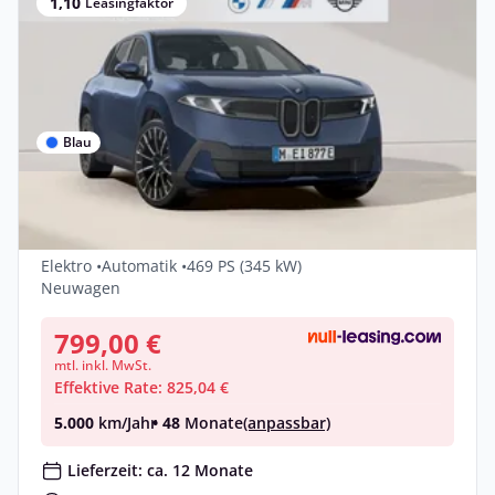
1,10
Leasingfaktor
Blau
Gewerbe & Privat
BMW iX3 50 xDrive
Elektro •
Automatik •
469 PS (345 kW)
Neuwagen
799,00 €
mtl. inkl. MwSt.
Effektive Rate: 825,04 €
5.000
km/Jahr
• 48
Monate
(anpassbar)
Lieferzeit: ca. 12 Monate