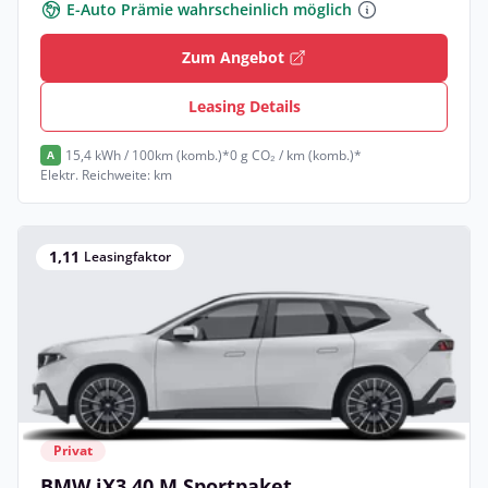
E-Auto Prämie wahrscheinlich möglich
Zum Angebot
Leasing Details
15,4 kWh / 100km (komb.)*
0 g CO₂ / km (komb.)*
A
Elektr. Reichweite: km
1,11
Leasingfaktor
Privat
BMW iX3 40 M Sportpaket