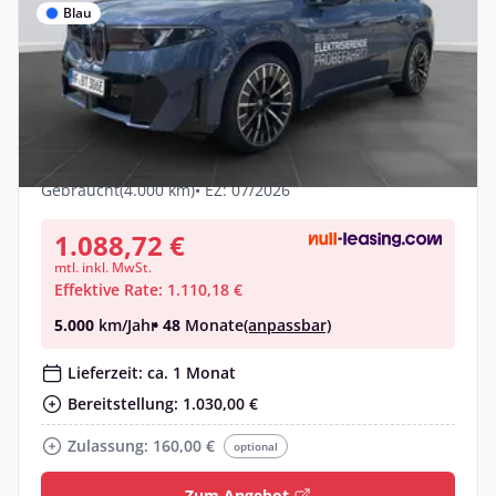
Blau
Privat & Gewerbe
BMW iX3 50 xDrive - UPE 86.160,- €
#exclusive
Elektro •
Automatik •
469 PS (345 kW)
Gebraucht
(4.000 km)
• EZ: 07/2026
1.088,72 €
mtl. inkl. MwSt.
Effektive Rate: 1.110,18 €
5.000
km/Jahr
• 48
Monate
(anpassbar)
Lieferzeit: ca. 1 Monat
Bereitstellung: 1.030,00 €
Zulassung: 160,00 €
optional
Zum Angebot