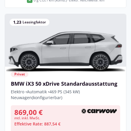
0 g CO₂ / km (komb.)*
Elektr. Reichweite: km
A
1,23
Leasingfaktor
Privat
BMW iX3 50 xDrive Standardausstattung
Elektro •
Automatik •
469 PS (345 kW)
Neuwagen
(konfigurierbar)
869,00 €
mtl. inkl. MwSt.
Effektive Rate: 887,54 €