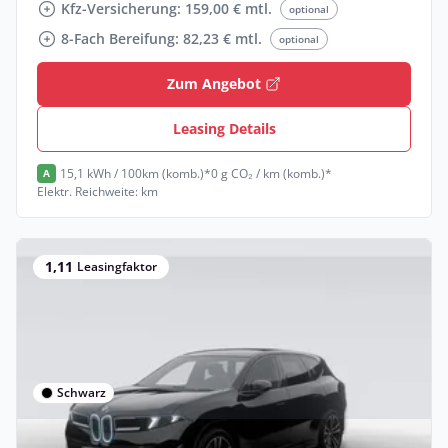
Kfz-Versicherung: 159,00 € mtl.
optional
8-Fach Bereifung: 82,23 € mtl.
optional
Zum Angebot
Leasing Details
15,1 kWh / 100km (komb.)*
0 g CO₂ / km (komb.)*
A
Elektr. Reichweite: km
1,11
Leasingfaktor
Schwarz
Gewerbe