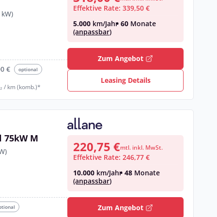
Effektive Rate: 339,50 €
 kW)
5.000
km/Jahr
• 60
Monate
(anpassbar)
€
Zum Angebot
00 €
optional
Leasing Details
₂ / km (komb.)*
el 75kW M
220,75 €
mtl. inkl. MwSt.
kW)
Effektive Rate: 246,77 €
10.000
km/Jahr
• 48
Monate
(anpassbar)
€
Zum Angebot
ptional