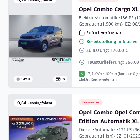
Opel Combo Cargo XL 
Elektro •
Automatik •
136 PS (1
Gebraucht
(1.500 km)
• EZ: 08
Sofort verfügbar
Bereitstellung: inklusive
Zulassung: 170,00 €
Haustürlieferung: 550,00
17,4 kWh / 100km (komb.)*
0 g
A
Grau
16
Elektr. Reichweite: km
Gewerbe
0,64
Leasingfaktor
Opel Combo Opel Com
Edition Automatik XL 
Sitze|Navi|Kamera|M
Diesel •
Automatik •
131 PS (96
Gebraucht
(1 km)
• EZ: 01/202