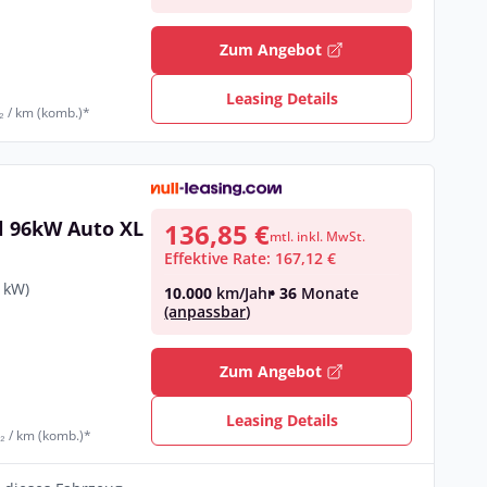
Zum Angebot
Leasing Details
₂ / km (komb.)*
l 96kW Auto XL
136,85 €
mtl. inkl. MwSt.
Effektive Rate: 167,12 €
 kW)
10.000
km/Jahr
• 36
Monate
(anpassbar)
€
Zum Angebot
Leasing Details
₂ / km (komb.)*