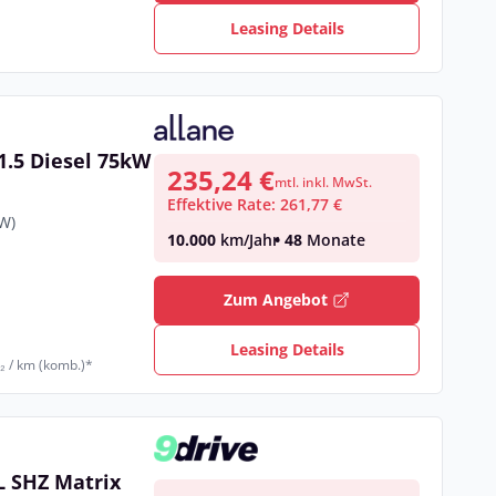
Leasing Details
.5 Diesel 75kW
235,24 €
mtl. inkl. MwSt.
Effektive Rate: 261,77 €
kW)
10.000
km/Jahr
• 48
Monate
Zum Angebot
€
Leasing Details
₂ / km (komb.)*
L SHZ Matrix