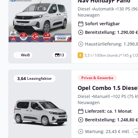
Nav HolidayP Pano
Diesel •
Automatik •
130 PS (96
Neuwagen
Sofort verfügbar
Bereitstellung: 1.290,00 
Haustürlieferung: 1.290,
Weiß
13
5,5 l / 100km (komb.)*
145 g CO
E
Privat & Gewerbe
3,64
Leasingfaktor
Opel Combo 1.5 Dies
Diesel •
Manuell •
102 PS (75 
Neuwagen
Lieferzeit: ca. 1 Monat
Bereitstellung: 1.248,80 
Wartung: 23,43 € mtl.
o