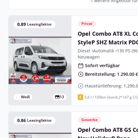
1 weitere Angebote fü
Privat
0,89
Leasingfaktor
Opel Combo AT8 XL C
StyleP SHZ Matrix PD
Diesel •
Automatik •
130 PS (96
Neuwagen
Sofort verfügbar
Bereitstellung: 1.290,00 
Haustürlieferung: 1.290,
Weiß
13
5,6 l / 100km (komb.)*
147 g CO
E
Gewerbe
0,86
Leasingfaktor
Opel Combo AT8 GS C