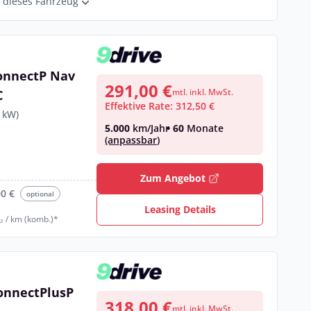
r dieses Fahrzeug
onnectP Nav
291,00 €
mtl. inkl. MwSt.
C
Effektive Rate: 312,50 €
 kW)
5.000
km/Jahr
• 60
Monate
(anpassbar)
€
Zum Angebot
00 €
optional
Leasing Details
₂ / km (komb.)*
onnectPlusP
318,00 €
mtl. inkl. MwSt.