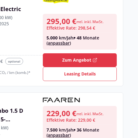
Electric
00 kW)
295,00 €
mtl. inkl. MwSt.
/2025
Effektive Rate: 298,54 €
5.000
km/Jahr
• 48
Monate
(anpassbar)
Zum Angebot
 €
optional
 CO₂ / km (komb.)*
Leasing Details
bo 1.5 D
229,00 €
mtl. inkl. MwSt.
5-
Effektive Rate: 229,00 €
atrix
 kW)
7.500
km/Jahr
• 36
Monate
6
(anpassbar)