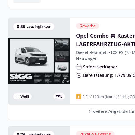
Gewerbe
0,55
Leasingfaktor
Opel Combo 🚐 Kaste
LAGERFAHRZEUG-AKT
Diesel •
Manuell •
102 PS (75 
Neuwagen
Sofort verfügbar
Bereitstellung: 1.779,05 
Weiß
8
5,5 l / 100km (komb.)*
144 g CO
E
1 weitere Angebote fü
Privat & Gewerbe
0,76
Leasingfaktor