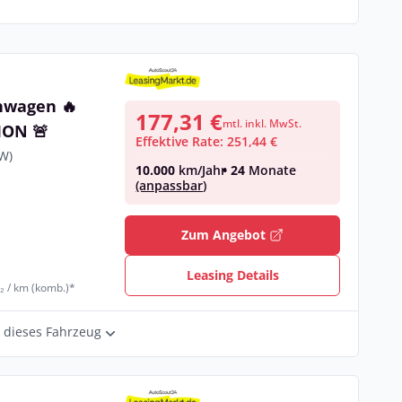
nwagen 🔥
177,31 €
mtl. inkl. MwSt.
ION 🚨
Effektive Rate: 251,44 €
kW)
10.000
km/Jahr
• 24
Monate
(anpassbar)
€
Zum Angebot
Leasing Details
₂ / km (komb.)*
r dieses Fahrzeug