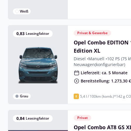
Weiß
Privat & Gewerbe
0,83
Leasingfaktor
Opel Combo EDITION 1
Edition XL
Diesel •
Manuell •
102 PS (75 
Neuwagen
(konfigurierbar)
Lieferzeit: ca. 5 Monate
Bereitstellung: 1.273,30 
Grau
5,4 l / 100km (komb.)*
142 g CO
E
Privat
0,84
Leasingfaktor
Opel Combo AT8 GS X