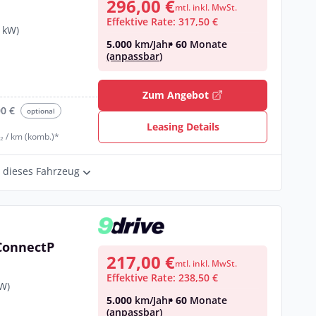
296,00 €
mtl. inkl. MwSt.
Effektive Rate: 317,50 €
 kW)
5.000
km/Jahr
• 60
Monate
(anpassbar)
€
Zum Angebot
00 €
optional
Leasing Details
₂ / km (komb.)*
r dieses Fahrzeug
ConnectP
217,00 €
mtl. inkl. MwSt.
Effektive Rate: 238,50 €
kW)
5.000
km/Jahr
• 60
Monate
(anpassbar)