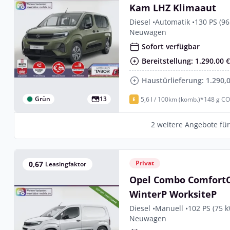
Kam LHZ Klimaaut
Diesel •
Automatik •
130 PS (96
Neuwagen
Sofort verfügbar
Bereitstellung: 1.290,00 
Haustürlieferung: 1.290,
Grün
13
5,6 l / 100km (komb.)*
148 g CO
E
2 weitere Angebote fü
Privat
0,67
Leasingfaktor
Opel Combo Comfort
WinterP WorksiteP
Diesel •
Manuell •
102 PS (75 
Neuwagen