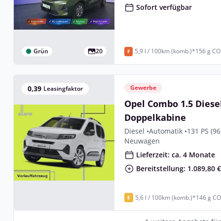
Sofort verfügbar
Grün
20
5,9 l / 100km (komb.)*
156 g CO
F
Gewerbe
0,39
Leasingfaktor
Opel Combo 1.5 Diese
Doppelkabine
Diesel •
Automatik •
131 PS (96
Neuwagen
Lieferzeit: ca. 4 Monate
Bereitstellung: 1.089,80 
5,6 l / 100km (komb.)*
146 g CO
E