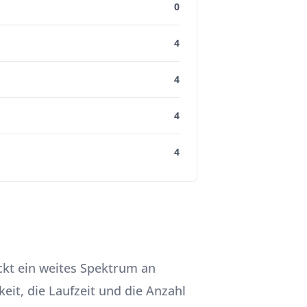
0
4
4
4
4
ckt ein weites Spektrum an
it, die Laufzeit und die Anzahl