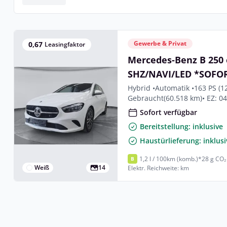
Gewerbe & Privat
0,67
Leasingfaktor
Mercedes-Benz B 250 
SHZ/NAVI/LED *SOFO
Hybrid •
Automatik •
163 PS (1
Gebraucht
(60.518 km)
• EZ: 0
Sofort verfügbar
Bereitstellung: inklusive
Haustürlieferung: inklusi
1,2 l / 100km (komb.)*
28 g CO₂
B
Weiß
14
Elektr. Reichweite: km