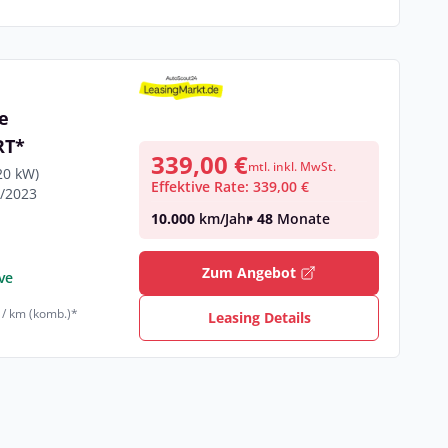
e
RT*
339,00 €
mtl. inkl. MwSt.
20 kW)
Effektive Rate: 339,00 €
4/2023
10.000
km/Jahr
• 48
Monate
Zum Angebot
ve
 / km (komb.)*
Leasing Details