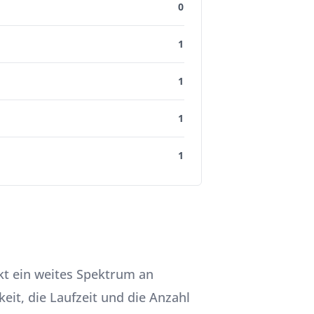
0
1
1
1
1
kt ein weites Spektrum an
it, die Laufzeit und die Anzahl