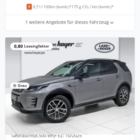
6,7 l / 100km (komb.)*
175 g CO₂ / km (komb.)*
F
1 weitere Angebote für dieses Fahrzeug
0,80
Leasingfaktor
Grau
Privat & Gewerbe
Land Rover Discovery Sport D200 AWD
Automatik DYNAMIC SE
Diesel •
Automatik •
204 PS (150 kW)
Gebraucht
(8.500 km)
• EZ: 10/2025