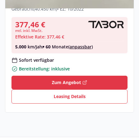
Benzin •
Automatik •
200 PS (147 kW)
Gebraucht
(40.450 km)
• EZ: 10/2022
377,46 €
mtl. inkl. MwSt.
Effektive Rate: 377,46 €
5.000
km/Jahr
• 60
Monate
(anpassbar)
Sofort verfügbar
Bereitstellung: inklusive
Zum Angebot
Leasing Details