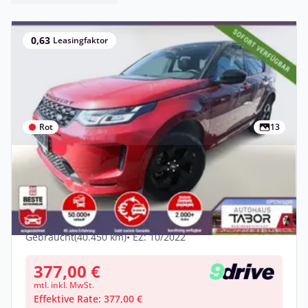
0,63
Leasingfaktor
Rot
13
Privat
Neu
Land Rover Discovery Sport P200 AWD
Urban Edition PanoD Nav
Benzin •
Automatik •
199 PS (147 kW)
Gebraucht
(40.450 km)
• EZ: 10/2022
377,00 €
mtl. inkl. MwSt.
Effektive Rate: 377,00 €