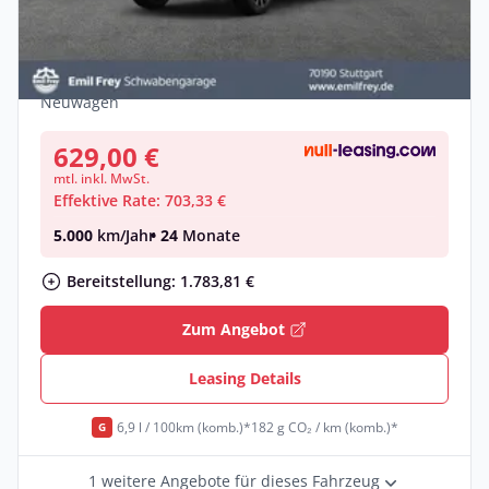
Land Rover Discovery Sport D200
Dynamic S 150 kW, 5-türig (
Diesel •
Automatik •
204 PS (150 kW)
Neuwagen
629,00 €
mtl. inkl. MwSt.
Effektive Rate: 703,33 €
5.000
km/Jahr
• 24
Monate
Bereitstellung: 1.783,81 €
Zum Angebot
Leasing Details
6,9 l / 100km (komb.)*
182 g CO₂ / km (komb.)*
G
1 weitere Angebote für dieses Fahrzeug