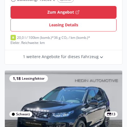
Zum Angebot
Leasing Details
20,0 l / 100km (komb.)*
36 g CO₂ / km (komb.)*
B
Elektr. Reichweite: km
1 weitere Angebote für dieses Fahrzeug
1,18
Leasingfaktor
Schwarz
13