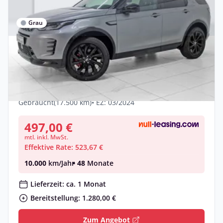
Grau
Gewerbe & Privat
Land Rover Discovery Sport 2.0 D200
Dynamic SE AWD DAB
Diesel •
Automatik •
204 PS (150 kW)
Gebraucht
(17.500 km)
• EZ: 03/2024
497,00 €
mtl. inkl. MwSt.
Effektive Rate: 523,67 €
10.000
km/Jahr
• 48
Monate
Lieferzeit: ca. 1 Monat
Bereitstellung: 1.280,00 €
Zum Angebot