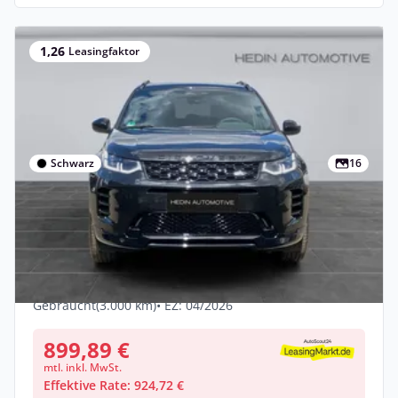
1,26
Leasingfaktor
Schwarz
16
Gewerbe & Privat
Land Rover Discovery Sport D200 AWD
DYNAMIC SE-SOFORT VERFÜGBAR - 5
Jahre Garantie
Diesel •
Automatik •
204 PS (150 kW)
Gebraucht
(3.000 km)
• EZ: 04/2026
899,89 €
mtl. inkl. MwSt.
Effektive Rate: 924,72 €