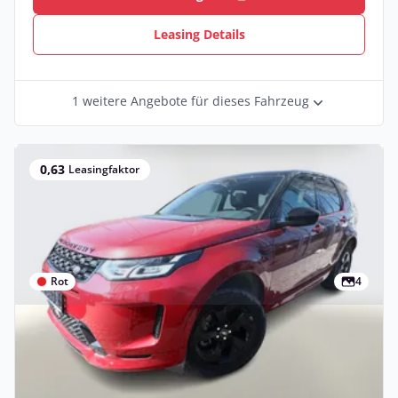
Leasing Details
1 weitere Angebote für dieses Fahrzeug
0,63
Leasingfaktor
Rot
4
Privat & Gewerbe
Neu
Land Rover Discovery Sport P200 AWD
Urban Edition PanoD Nav Leasing privat