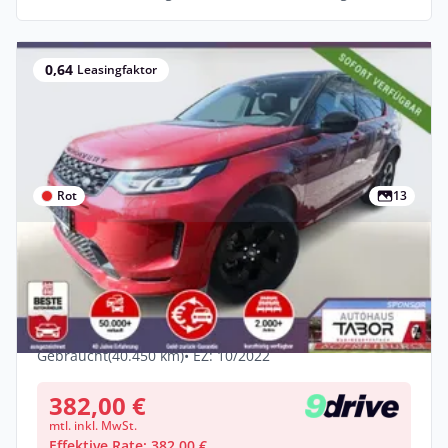
0,64
Leasingfaktor
Rot
13
Gewerbe
Neu
Land Rover Discovery Sport P200 AWD
Urban Edition PanoD Nav
Benzin •
Automatik •
199 PS (147 kW)
Gebraucht
(40.450 km)
• EZ: 10/2022
382,00 €
mtl. inkl. MwSt.
Effektive Rate: 382,00 €