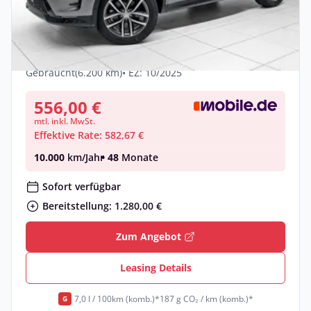
Land Rover Discovery Sport D200 AWD
Automatik DYNAMIC SE
Diesel •
Automatik •
204 PS (150 kW)
Gebraucht
(6.200 km)
• EZ: 10/2025
556,00 €
mtl. inkl. MwSt.
Effektive Rate: 582,67 €
10.000
km/Jahr
• 48
Monate
Sofort verfügbar
Bereitstellung: 1.280,00 €
Zum Angebot
Leasing Details
7,0 l / 100km (komb.)*
187 g CO₂ / km (komb.)*
G