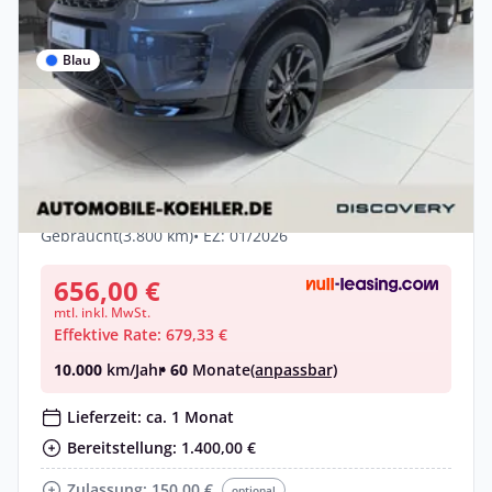
Blau
Privat
Land Rover Discovery Sport P270e
Dynamic SE MATRIX 20'' ACC
Hybrid •
Automatik •
269 PS (198 kW)
Gebraucht
(3.800 km)
• EZ: 01/2026
656,00 €
mtl. inkl. MwSt.
Effektive Rate: 679,33 €
10.000
km/Jahr
• 60
Monate
(anpassbar)
Lieferzeit: ca. 1 Monat
Bereitstellung: 1.400,00 €
Zulassung: 150,00 €
optional