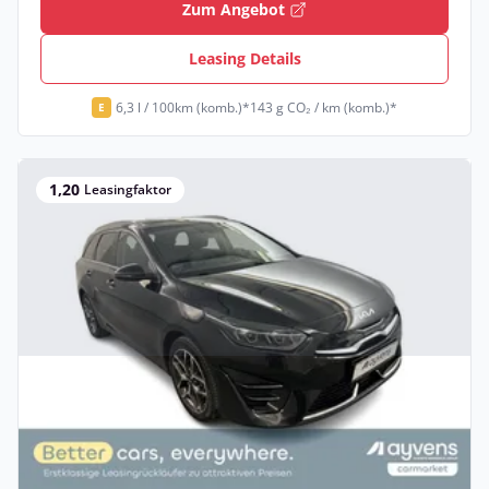
Zum Angebot
Leasing Details
6,3 l / 100km (komb.)*
143 g CO₂ / km (komb.)*
E
1,20
Leasingfaktor
Privat & Gewerbe
Kia cee'd Platinum Ceed SW 1.6 GDI DCT
OPF
Hybrid •
Automatik •
105 PS (77 kW)