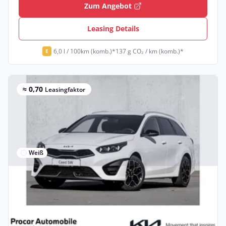
Zum Angebot
Leasing Details
6,0 l / 100km (komb.)*
137 g CO₂ / km (komb.)*
E
≈ 0,70
Leasingfaktor
Weiß
Gewerbe & Privat
Kia Ceed SW 1.5 T-GDI GT-line Tech Leder
LAGERAKTION
Benzin •
Manuell •
140 PS (103 kW)