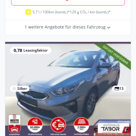
5,7 l / 100km (komb.)*
129 g CO₂ / km (komb.)*
D
1 weitere Angebote für dieses Fahrzeug
0,78
Leasingfaktor
Silber
13
Gewerbe
Kia cee'd / Ceed Ceed 1.4 TGDI 140 DCT
Vision PDC LaneAs Kam Temp
Benzin •
Automatik •
140 PS (103 kW)