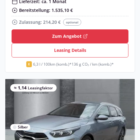
Lieferzeit: ca. 1 Monat
Bereitstellung: 1.535,10 €
Zulassung: 214,20 €
optional
Zum Angebot
Leasing Details
6,3 l / 100km (komb.)*
136 g CO₂ / km (komb.)*
E
≈ 1,14
Leasingfaktor
Silber