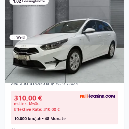
1,02
Leasingfaktor
Weiß
Privat
Kia Ceed_sw Vision 1.5 AT Komfort-Plus-
Paket Navi di
Benzin •
Automatik •
140 PS (103 kW)
Gebraucht
(13.950 km)
• EZ: 01/2025
310,00 €
mtl. inkl. MwSt.
Effektive Rate: 310,00 €
10.000
km/Jahr
• 48
Monate