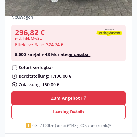
Sportswagon
Benzin •
Automatik •
140 PS (103 kW)
Neuwagen
296,82 €
mtl. inkl. MwSt.
Effektive Rate: 324,74 €
5.000
km/Jahr
• 48
Monate
(anpassbar)
Sofort verfügbar
Bereitstellung: 1.190,00 €
Zulassung: 150,00 €
Zum Angebot
Leasing Details
6,3 l / 100km (komb.)*
143 g CO₂ / km (komb.)*
E