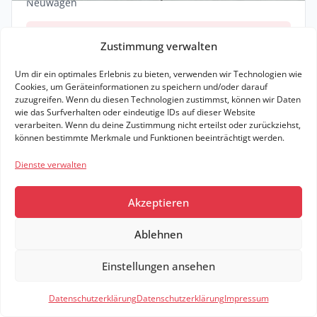
Neuwagen
261,00 €
Zustimmung verwalten
mtl. inkl. MwSt.
Effektive Rate: 290,15 €
Um dir ein optimales Erlebnis zu bieten, verwenden wir Technologien wie
Cookies, um Geräteinformationen zu speichern und/oder darauf
10.000
km/Jahr
• 48
Monate
zuzugreifen. Wenn du diesen Technologien zustimmst, können wir Daten
wie das Surfverhalten oder eindeutige IDs auf dieser Website
Bereitstellung: 1.399,00 €
verarbeiten. Wenn du deine Zustimmung nicht erteilst oder zurückziehst,
können bestimmte Merkmale und Funktionen beeinträchtigt werden.
Zum Angebot
Dienste verwalten
Leasing Details
Akzeptieren
6,0 l / 100km (komb.)*
137 g CO₂ / km (komb.)*
E
Ablehnen
Einstellungen ansehen
Zeige weitere Ergebnisse
Filter
1
Datenschutzerklärung
Datenschutzerklärung
Impressum