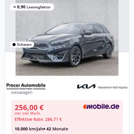
≈ 0,90
Leasingfaktor
Schwarz
Privat
Kia Ceed SW 1.5 T-GDI 140 GT-line GT Line
DAB
Benzin •
Manuell •
140 PS (103 kW)
Neuwagen
256,00 €
mtl. inkl. MwSt.
Effektive Rate: 286,71 €
10.000
km/Jahr
• 42
Monate