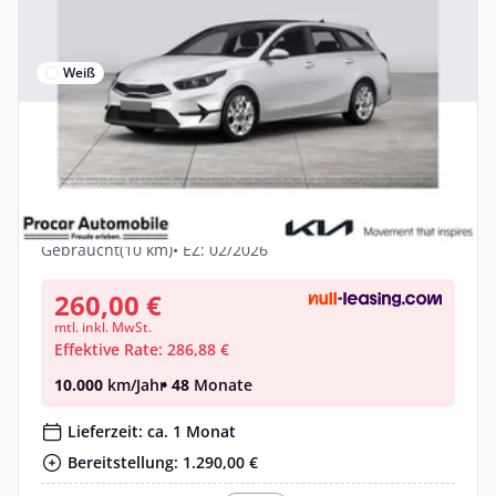
Weiß
Privat
Kia Ceed SW 1.5T DCT GT-line 18" Tech
LAGERAKTION!!
Benzin •
Automatik •
140 PS (103 kW)
Gebraucht
(10 km)
• EZ: 02/2026
260,00 €
mtl. inkl. MwSt.
Effektive Rate: 286,88 €
10.000
km/Jahr
• 48
Monate
Lieferzeit: ca. 1 Monat
Bereitstellung: 1.290,00 €