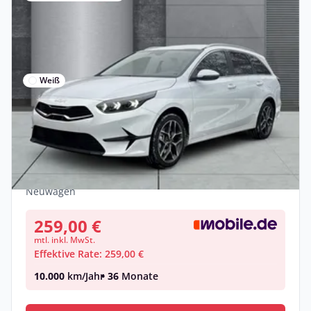
Weiß
Privat
Kia Ceed_sw Ultimate Edition Mild-
Hybrid DCT Style-P
Benzin •
Automatik •
140 PS (103 kW)
Neuwagen
259,00 €
mtl. inkl. MwSt.
Effektive Rate: 259,00 €
10.000
km/Jahr
• 36
Monate