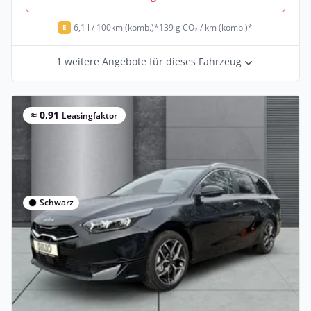
6,1 l / 100km (komb.)*
139 g CO₂ / km (komb.)*
E
1 weitere Angebote für dieses Fahrzeug
≈ 0,91
Leasingfaktor
Schwarz
Privat
Kia Ceed_sw 1.5T Mild-Hybrid Ultimate
DCT Style-Pake
Benzin •
Automatik •
140 PS (103 kW)