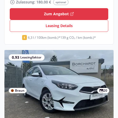
Zulassung: 180,00 €
optional
Zum Angebot
Leasing Details
6,3 l / 100km (komb.)*
139 g CO₂ / km (komb.)*
E
0,93
Leasingfaktor
Braun
20
Privat
Kia Ceed 1.5 T-GDI DCT Vision