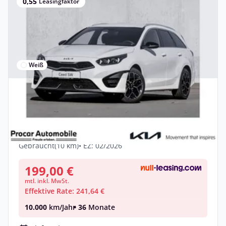
0,55
Leasingfaktor
Weiß
Privat & Gewerbe
Kia Ceed SW 1.5 T-GDI GT-line Tech Leder
LAGERAKTION
Benzin •
Manuell •
140 PS (103 kW)
Gebraucht
(10 km)
• EZ: 02/2026
199,00 €
mtl. inkl. MwSt.
Effektive Rate: 241,64 €
10.000
km/Jahr
• 36
Monate