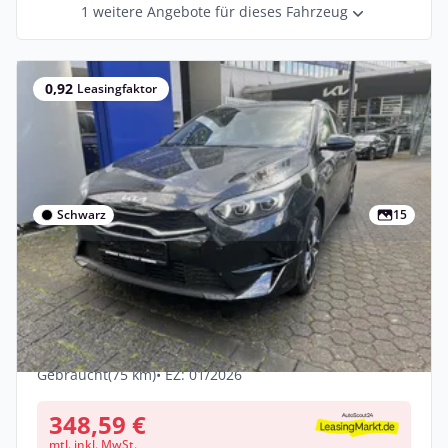
1 weitere Angebote für dieses Fahrzeug
0,92
Leasingfaktor
Schwarz
15
Privat
Kia Ceed SW 1.5 T-GDI 140 DCT GT-line
SW,Tec,Performance
Benzin •
Automatik •
140 PS (103 kW)
Gebraucht
(75 km)
• EZ: 01/2026
348,59 €
mtl. inkl. MwSt.