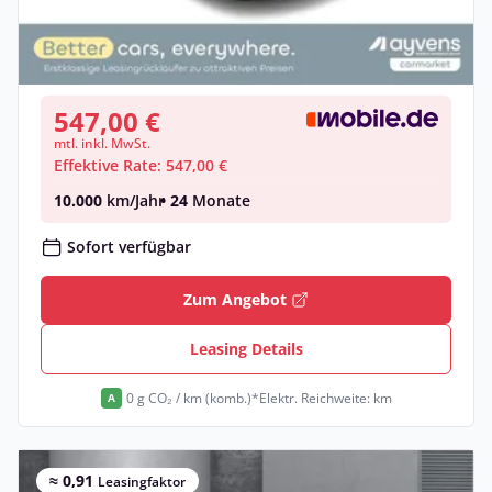
Kia cee'd Spirit Ceed SW 1.6 GDI DCT OPF
Hybrid •
Automatik •
105 PS (77 kW)
Gebraucht
(39.161 km)
• EZ: 12/2022
547,00 €
mtl. inkl. MwSt.
Effektive Rate: 547,00 €
10.000
km/Jahr
• 24
Monate
Sofort verfügbar
Zum Angebot
Leasing Details
0 g CO₂ / km (komb.)*
Elektr. Reichweite: km
A
≈ 0,91
Leasingfaktor