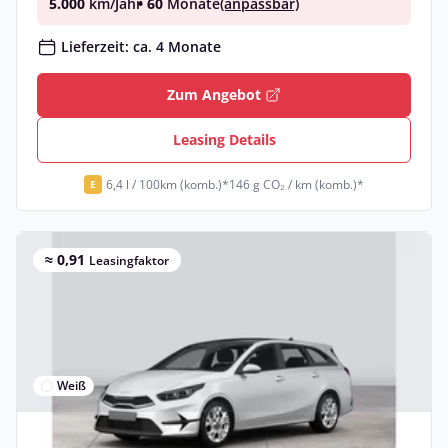
5.000
km/Jahr
• 60
Monate
(anpassbar)
Lieferzeit: ca. 4 Monate
Zum Angebot
Leasing Details
6,4 l / 100km (komb.)*
146 g CO₂ / km (komb.)*
E
≈ 0,91
Leasingfaktor
Weiß
Privat