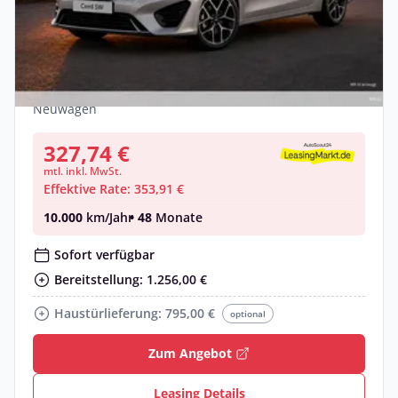
Gewerbe
Kia Ceed Kombi Ultimate Edition + Style-
& Soundpak.🚗 Sofort lieferbar❗
Benzin •
Automatik •
101 PS (74 kW)
Neuwagen
327,74 €
mtl. inkl. MwSt.
Effektive Rate: 353,91 €
10.000
km/Jahr
• 48
Monate
Sofort verfügbar
Bereitstellung: 1.256,00 €
Haustürlieferung: 795,00 €
optional
Zum Angebot
Leasing Details