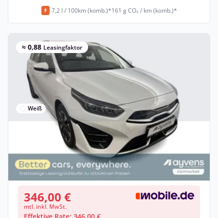
7,2 l / 100km (komb.)*
161 g CO₂ / km (komb.)*
F
≈ 0,88
Leasingfaktor
Weiß
Privat & Gewerbe
Kia cee'd Spirit Ceed SW 1.6 GDI DCT OPF
Hybrid •
Automatik •
105 PS (77 kW)
Gebraucht
(47.131 km)
• EZ: 12/2022
346,00 €
mtl. inkl. MwSt.
Effektive Rate: 346,00 €