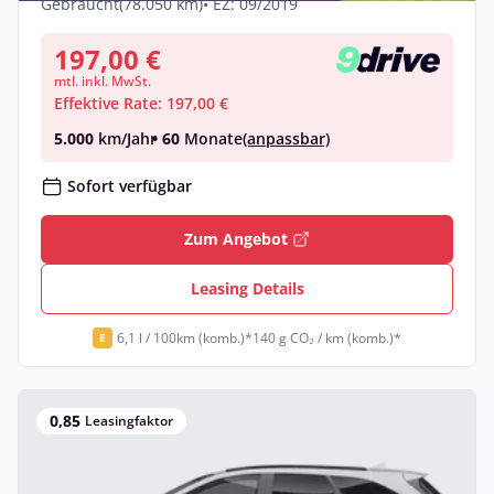
Gebraucht
(78.050 km)
• EZ: 09/2019
197,00 €
mtl. inkl. MwSt.
Effektive Rate: 197,00 €
5.000
km/Jahr
• 60
Monate
(anpassbar)
Sofort verfügbar
Zum Angebot
Leasing Details
6,1 l / 100km (komb.)*
140 g CO₂ / km (komb.)*
E
0,85
Leasingfaktor