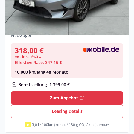
Privat
Kia Ceed_sw 1.5T 48V DCT Ultimate
Edition Style-Pake
Benzin •
Automatik •
140 PS (103 kW)
Neuwagen
318,00 €
mtl. inkl. MwSt.
Effektive Rate: 347,15 €
10.000
km/Jahr
• 48
Monate
Bereitstellung: 1.399,00 €
Zum Angebot
Leasing Details
5,0 l / 100km (komb.)*
130 g CO₂ / km (komb.)*
D