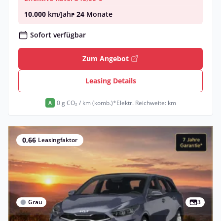
10.000
km/Jahr
• 24
Monate
Sofort verfügbar
Zum Angebot
Leasing Details
0 g CO₂ / km (komb.)*
Elektr. Reichweite: km
A
0,66
Leasingfaktor
Grau
3