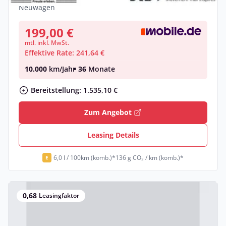
Neuwagen
199,00 €
mtl. inkl. MwSt.
Effektive Rate: 241,64 €
10.000
km/Jahr
• 36
Monate
Bereitstellung: 1.535,10 €
Zum Angebot
Leasing Details
6,0 l / 100km (komb.)*
136 g CO₂ / km (komb.)*
E
0,68
Leasingfaktor