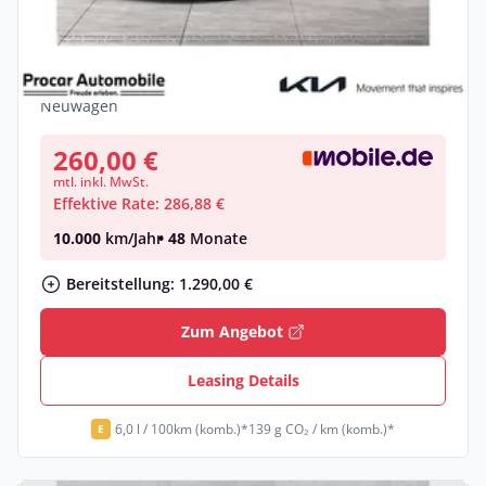
Kia Ceed SW 1.5T DCT GT-line 18" Tech
LAGERAKTION!!
Benzin •
Automatik •
140 PS (103 kW)
Neuwagen
260,00 €
mtl. inkl. MwSt.
Effektive Rate: 286,88 €
10.000
km/Jahr
• 48
Monate
Bereitstellung: 1.290,00 €
Zum Angebot
Leasing Details
6,0 l / 100km (komb.)*
139 g CO₂ / km (komb.)*
E