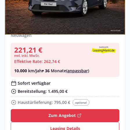
Gewerbe
Kia Ceed SW 1.5 Vision & Komfort-Plus-
Paket & AHK 🚗 Sofort lieferbar❗
Benzin •
Automatik •
140 PS (103 kW)
Neuwagen
221,21 €
mtl. inkl. MwSt.
Effektive Rate: 262,74 €
10.000
km/Jahr
• 36
Monate
(anpassbar)
Sofort verfügbar
Bereitstellung: 1.495,00 €
Haustürlieferung: 795,00 €
optional
Zum Angebot
Leasing Details