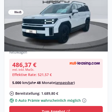
Weiß
Gewerbe & Privat
Hyundai SANTA FE HEV (MY26) 1.6 T-GDI
(239 PS) Blackline
Hybrid •
Automatik •
239 PS (176 kW)
Neuwagen
486,37 €
mtl. inkl. MwSt.
Effektive Rate: 521,57 €
5.000
km/Jahr
• 48
Monate
(anpassbar)
Bereitstellung: 1.689,80 €
E-Auto Prämie wahrscheinlich möglich
Zum Angebot