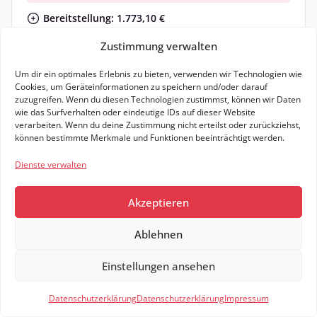
Bereitstellung: 1.773,10 €
Zustimmung verwalten
Zum Angebot
Um dir ein optimales Erlebnis zu bieten, verwenden wir Technologien wie
Leasing Details
Cookies, um Geräteinformationen zu speichern und/oder darauf
zuzugreifen. Wenn du diesen Technologien zustimmst, können wir Daten
wie das Surfverhalten oder eindeutige IDs auf dieser Website
6,0 l / 100km (komb.)*
153 g CO₂ / km (komb.)*
E
verarbeiten. Wenn du deine Zustimmung nicht erteilst oder zurückziehst,
können bestimmte Merkmale und Funktionen beeinträchtigt werden.
Dienste verwalten
0,75
Leasingfaktor
Akzeptieren
Ablehnen
Braun
9
Einstellungen ansehen
Gewerbe
Filter
1
Datenschutzerklärung
Datenschutzerklärung
Impressum
Hyundai SANTA FE SANTA FE HEV 6-Sitzer