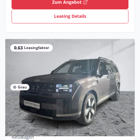
Zum Angebot
Leasing Details
0,63
Leasingfaktor
Grau
Gewerbe
Hyundai SANTA FE PEV 1.6iT A 4WD
Signature Head Up Displ
Hybrid •
Automatik •
253 PS (186 kW)
Neuwagen