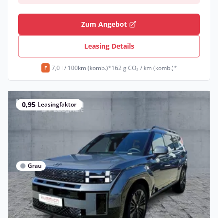
Zum Angebot
Leasing Details
7,0 l / 100km (komb.)*
162 g CO₂ / km (komb.)*
F
0,95
Leasingfaktor
Grau
Privat
Hyundai SANTA FE HEV 6-Sitzer (239