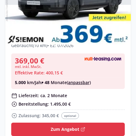
Privat
Hyundai SANTA FE Hybrid Blackline 1.6 T-
GDI HEV Allrad
Benzin •
Automatik •
179 PS (132 kW)
Gebraucht
(10 km)
• EZ: 07/2026
369,00 €
mtl. inkl. MwSt.
Effektive Rate: 400,15 €
5.000
km/Jahr
• 48
Monate
(anpassbar)
Lieferzeit: ca. 2 Monate
Bereitstellung: 1.495,00 €
Zulassung: 345,00 €
optional
Zum Angebot