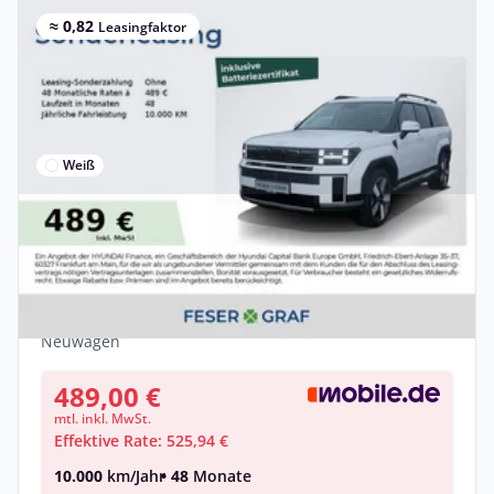
≈ 0,82
Leasingfaktor
Weiß
Privat & Gewerbe
Hyundai Santa Fe SIGNATURE LEDER 360°
NAVI LED SHZ LHZ
Benzin •
Automatik •
215 PS (158 kW)
Neuwagen
489,00 €
mtl. inkl. MwSt.
Effektive Rate: 525,94 €
10.000
km/Jahr
• 48
Monate