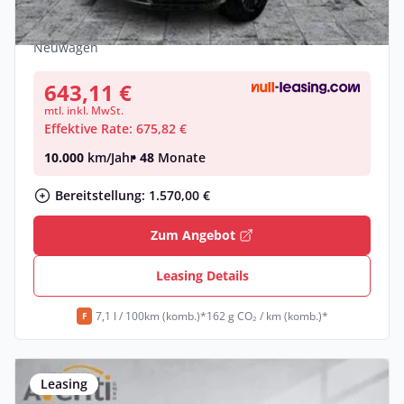
PS)4WD Blackline
Benzin •
Automatik •
239 PS (176 kW)
Neuwagen
643,11 €
mtl. inkl. MwSt.
Effektive Rate: 675,82 €
10.000
km/Jahr
• 48
Monate
Bereitstellung: 1.570,00 €
Zum Angebot
Leasing Details
7,1 l / 100km (komb.)*
162 g CO₂ / km (komb.)*
F
Leasing