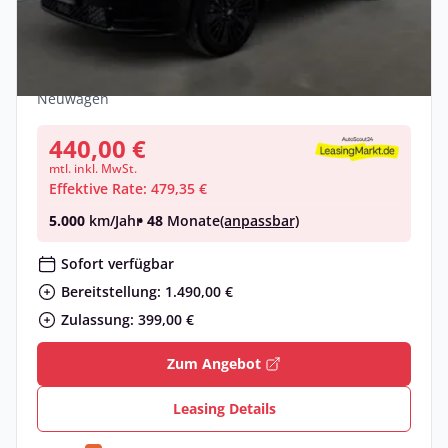
Hyundai SANTA FE
Blackline+Schiebedach+4WD+5Sitzer+Carpla
Benzin •
Automatik •
179 PS (132 kW)
Neuwagen
440,00 €
mtl. inkl. MwSt.
Effektive Rate: 479,35 €
5.000
km/Jahr
• 48
Monate
(anpassbar)
Sofort verfügbar
Bereitstellung: 1.490,00 €
Zulassung: 399,00 €
Zum Angebot
Leasing Details