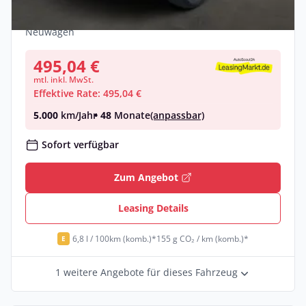
Benzin •
Automatik •
239 PS (176 kW)
Neuwagen
495,04 €
mtl. inkl. MwSt.
Effektive Rate: 495,04 €
5.000
km/Jahr
• 48
Monate
(anpassbar)
Sofort verfügbar
Zum Angebot
Leasing Details
6,8 l / 100km (komb.)*
155 g CO₂ / km (komb.)*
E
1 weitere Angebote für dieses Fahrzeug