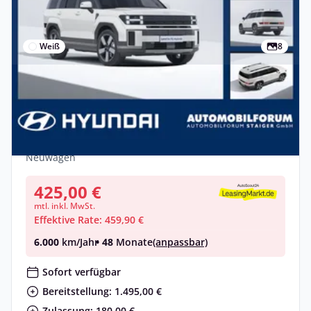
Weiß
8
Privat
Hyundai SANTA FE Santa Fe 1.6 5-Sitzer T-
GDI W Signature 2xKlima
Benzin •
Automatik •
215 PS (158 kW)
Neuwagen
425,00 €
mtl. inkl. MwSt.
Effektive Rate: 459,90 €
6.000
km/Jahr
• 48
Monate
(anpassbar)
Sofort verfügbar
Bereitstellung: 1.495,00 €
Zulassung: 180,00 €