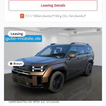
Leasing Details
7,1 l / 100km (komb.)*
160 g CO₂ / km (komb.)*
F
Leasing
Braun
Privat & Gewerbe
Hyundai Santa Fe Plug-In Hybrid Allrad
Blackline
Hybrid •
Automatik •
253 PS (186 kW)
Gebraucht
(100 km)
• EZ: 01/2026