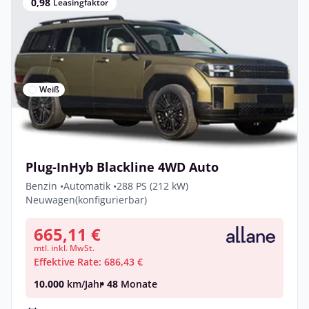
0,98
Leasingfaktor
Weiß
Privat & Gewerbe
Hyundai Santa Fe BLACKLINE 1.6 T-GDI
Plug-InHyb Blackline 4WD Auto
Benzin •
Automatik •
288 PS (212 kW)
Neuwagen
(konfigurierbar)
665,11 €
mtl. inkl. MwSt.
Effektive Rate: 686,43 €
10.000
km/Jahr
• 48
Monate