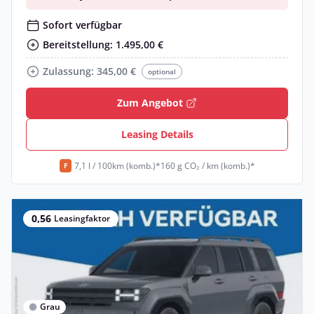
Sofort verfügbar
Bereitstellung: 1.495,00 €
Zulassung: 345,00 €
optional
Zum Angebot
Leasing Details
7,1 l / 100km (komb.)*
160 g CO₂ / km (komb.)*
F
0,56
Leasingfaktor
Grau