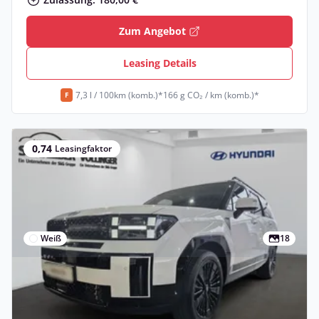
Zum Angebot
Leasing Details
7,3 l / 100km (komb.)*
166 g CO₂ / km (komb.)*
F
0,74
Leasingfaktor
Weiß
18
Gewerbe
Hyundai SANTA FE HEV 239 PS Blackline
2WD 7 Sitzer *Pano*⚡Aktion⚡