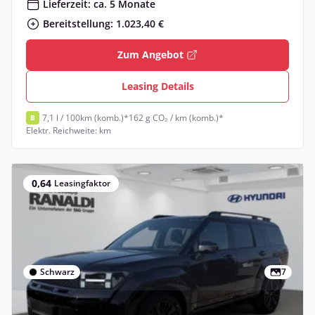
Lieferzeit: ca. 5 Monate
Bereitstellung: 1.023,40 €
Zum Angebot
Leasing Details
7,1 l / 100km (komb.)*
162 g CO₂ / km (komb.)*
B
Elektr. Reichweite: km
0,64
Leasingfaktor
Schwarz
7
Gewerbe & Privat