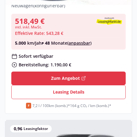
Neuwagen
(konfigurierbar)
518,49 €
mtl. inkl. MwSt.
Effektive Rate: 543,28 €
5.000
km/Jahr
• 48
Monate
(anpassbar)
Sofort verfügbar
Bereitstellung: 1.190,00 €
Zum Angebot
Leasing Details
7,2 l / 100km (komb.)*
164 g CO₂ / km (komb.)*
F
0,96
Leasingfaktor