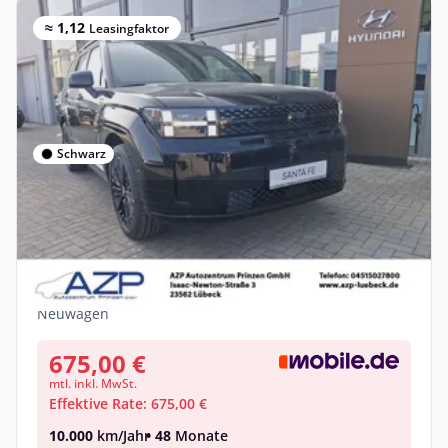
≈ 1,12
Leasingfaktor
Schwarz
Privat
Hyundai SANTA FE HEV 1.6 T-GDI 4WD A/T
Blackline.ESD.Led
Benzin •
Automatik •
239 PS (176 kW)
Neuwagen
675,00 €
mtl. inkl. MwSt.
Effektive Rate: 675,00 €
10.000
km/Jahr
• 48
Monate