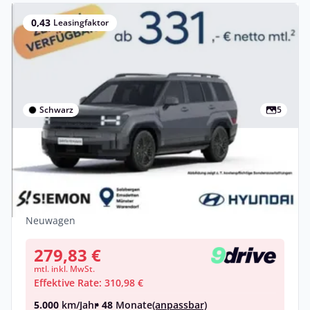
0,43
Leasingfaktor
Schwarz
5
Gewerbe
Hyundai Santa Fe Hyundai SANTA FE
Hybrid Blackline 1.6 T-GDI HEV Allrad
Benzin •
Automatik •
179 PS (132 kW)
Neuwagen
279,83 €
mtl. inkl. MwSt.
Effektive Rate: 310,98 €
5.000
km/Jahr
• 48
Monate
(anpassbar)