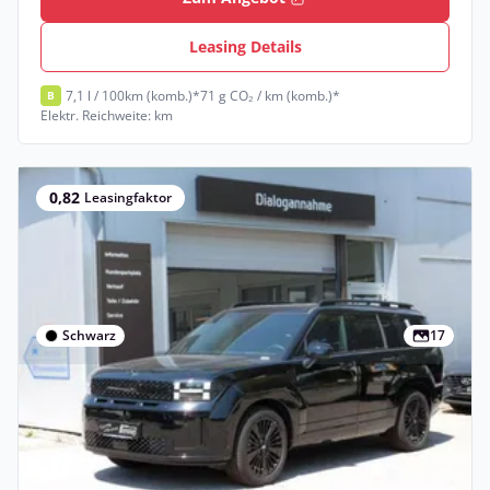
Leasing Details
7,1 l / 100km (komb.)*
71 g CO₂ / km (komb.)*
B
Elektr. Reichweite: km
0,82
Leasingfaktor
Schwarz
17
Gewerbe
Hyundai SANTA FE 1.6 T-GDI Hybrid 4WD
Blackline Schiebedach
Benzin •
Automatik •
239 PS (176 kW)