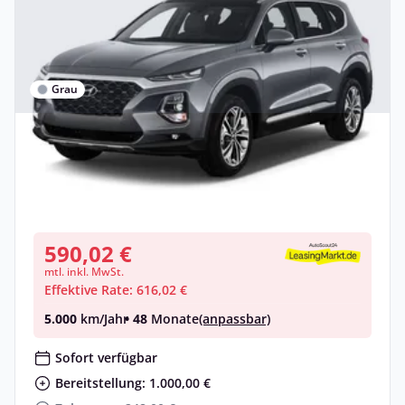
Grau
Gewerbe & Privat
Hyundai SANTA FE (MX5)
Benzin •
Automatik •
239 PS (176 kW)
Neuwagen
590,02 €
mtl. inkl. MwSt.
Effektive Rate: 616,02 €
5.000
km/Jahr
• 48
Monate
(anpassbar)
Sofort verfügbar
Bereitstellung: 1.000,00 €