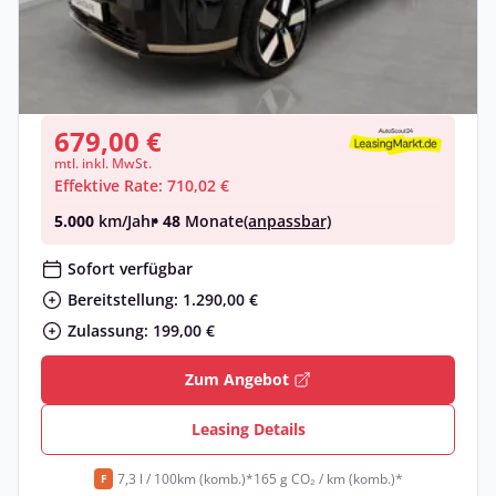
Hyundai SANTA FE (MX5)
Benzin •
Automatik •
160 PS (118 kW)
Neuwagen
679,00 €
mtl. inkl. MwSt.
Effektive Rate: 710,02 €
5.000
km/Jahr
• 48
Monate
(anpassbar)
Sofort verfügbar
Bereitstellung: 1.290,00 €
Zulassung: 199,00 €
Zum Angebot
Leasing Details
7,3 l / 100km (komb.)*
165 g CO₂ / km (komb.)*
F