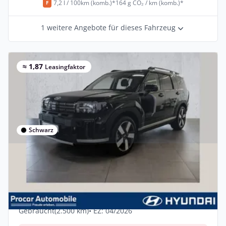
7,2 l / 100km (komb.)*
164 g CO₂ / km (komb.)*
F
1 weitere Angebote für dieses Fahrzeug
≈ 1,87
Leasingfaktor
Schwarz
Gewerbe
Hyundai Santa Fe PRIME,HYBRID,5-Sitzer
1.6 T-GDI, 215PS,
Benzin •
Automatik •
215 PS (158 kW)
Gebraucht
(2.500 km)
• EZ: 04/2026