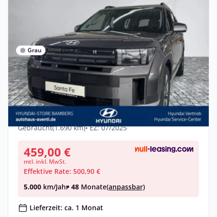
Grau
Privat & Gewerbe
Hyundai Santa FE Intro HEV
SHZ*RFK*Navi*Allrad*Voll-LED*
Hybrid •
Automatik •
215 PS (158 kW)
Gebraucht
(1.690 km)
• EZ: 07/2025
459,00 €
mtl. inkl. MwSt.
Effektive Rate: 500,90 €
5.000
km/Jahr
• 48
Monate
(anpassbar)
Lieferzeit: ca. 1 Monat