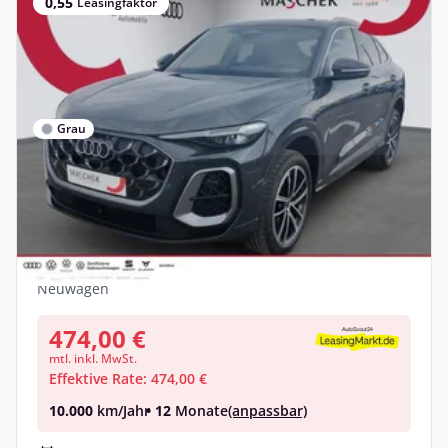
0,55
Leasingfaktor
Grau
Privat & Gewerbe
Audi Q5 Sportback S-Line TechPro
Luftfed. HuD b+O
Diesel •
Automatik •
204 PS (150 kW)
Neuwagen
474,00 €
mtl. inkl. MwSt.
Effektive Rate: 474,00 €
10.000
km/Jahr
• 12
Monate
(anpassbar)