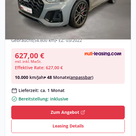
Privat
Audi SQ5 TDI quattro tiptronic AHK AUT
DynLicht LED
Diesel •
Automatik •
341 PS (251 kW)
Gebraucht
(54.800 km)
• EZ: 03/2022
627,00 €
mtl. inkl. MwSt.
Effektive Rate: 627,00 €
10.000
km/Jahr
• 48
Monate
(anpassbar)
Lieferzeit: ca. 1 Monat
Bereitstellung: inklusive
Zum Angebot
Leasing Details