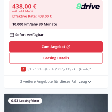
438,00 €
mtl. inkl. MwSt.
Effektive Rate: 438,00 €
10.000
km/Jahr
• 30
Monate
Sofort verfügbar
Zum Angebot
Leasing Details
8,3 l / 100km (komb.)*
217 g CO₂ / km (komb.)*
G
2 weitere Angebote für dieses Fahrzeug
0,53
Leasingfaktor