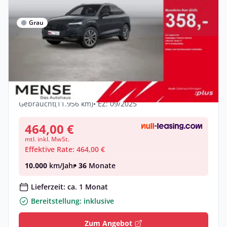
Grau
Privat & Gewerbe
Audi Q5 Sportback 50 TFSI e quattro S
tronic advanced
Hybrid •
Automatik •
299 PS (220 kW)
Gebraucht
(11.956 km)
• EZ: 09/2025
464,00 €
mtl. inkl. MwSt.
Effektive Rate: 464,00 €
10.000
km/Jahr
• 36
Monate
Lieferzeit: ca. 1 Monat
Bereitstellung: inklusive
Zum Angebot