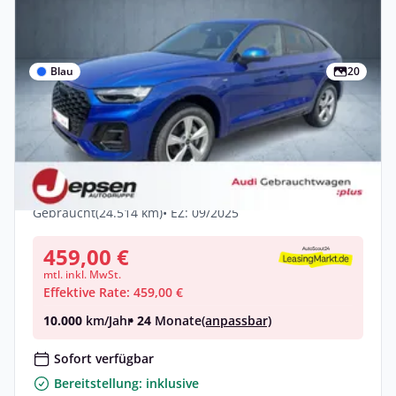
Blau
20
Privat & Gewerbe
Audi Q5 Sportback S line business 50 TDI
qu. tiptr.
Diesel •
Automatik •
286 PS (210 kW)
Gebraucht
(24.514 km)
• EZ: 09/2025
459,00 €
mtl. inkl. MwSt.
Effektive Rate: 459,00 €
10.000
km/Jahr
• 24
Monate
(anpassbar)
Sofort verfügbar
Bereitstellung: inklusive