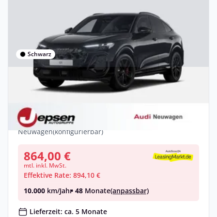
Schwarz
Gewerbe
Audi Q5 Sportback e-hybrid qu. S tr.
PANO HUD 20 AHK
Hybrid •
Automatik •
367 PS (270 kW)
Neuwagen
(konfigurierbar)
864,00 €
mtl. inkl. MwSt.
Effektive Rate: 894,10 €
10.000
km/Jahr
• 48
Monate
(anpassbar)
Lieferzeit: ca. 5 Monate