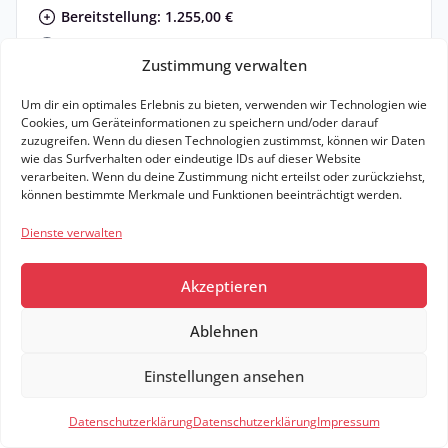
Bereitstellung: 1.255,00 €
Zulassung: 190,00 €
Zustimmung verwalten
Haustürlieferung: 490,00 €
optional
Um dir ein optimales Erlebnis zu bieten, verwenden wir Technologien wie
Wartung: 37,00 € mtl.
optional
Cookies, um Geräteinformationen zu speichern und/oder darauf
zuzugreifen. Wenn du diesen Technologien zustimmst, können wir Daten
Kfz-Versicherung: 109,00 € mtl.
optional
wie das Surfverhalten oder eindeutige IDs auf dieser Website
8-Fach Bereifung: 65,00 € mtl.
optional
verarbeiten. Wenn du deine Zustimmung nicht erteilst oder zurückziehst,
können bestimmte Merkmale und Funktionen beeinträchtigt werden.
Zum Angebot
Dienste verwalten
Leasing Details
Akzeptieren
3,0 l / 100km (komb.)*
67 g CO₂ / km (komb.)*
B
Elektr. Reichweite: km
Ablehnen
1 weitere Angebote für dieses Fahrzeug
Einstellungen ansehen
Filter
1
Datenschutzerklärung
Datenschutzerklärung
Impressum