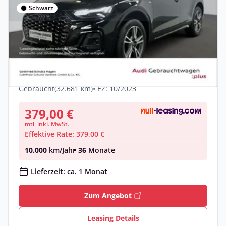
Schwarz
Privat
Audi Q5 Sportback 45 TFSI qu. S-tronic
Competition NA
Benzin •
Automatik •
265 PS (195 kW)
Gebraucht
(32.681 km)
• EZ: 10/2023
379,00 €
mtl. inkl. MwSt.
Effektive Rate: 379,00 €
10.000
km/Jahr
• 36
Monate
Lieferzeit: ca. 1 Monat
Zum Angebot
Leasing Details