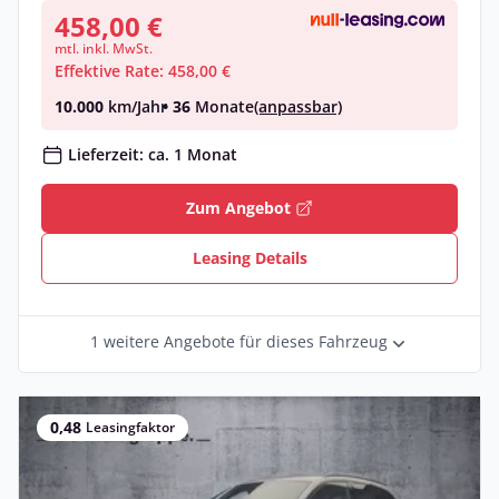
458,00 €
mtl. inkl. MwSt.
Effektive Rate: 458,00 €
10.000
km/Jahr
• 36
Monate
(anpassbar)
Lieferzeit: ca. 1 Monat
Zum Angebot
Leasing Details
1 weitere Angebote für dieses Fahrzeug
0,48
Leasingfaktor