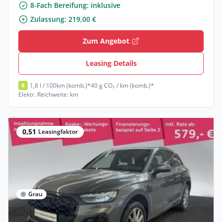
8-Fach Bereifung: inklusive
Zulassung: 219,00 €
Zum Angebot
Leasing Details
1,8 l / 100km (komb.)*
40 g CO₂ / km (komb.)*
B
Elektr. Reichweite: km
0,51
Leasingfaktor
Grau
Privat & Gewerbe