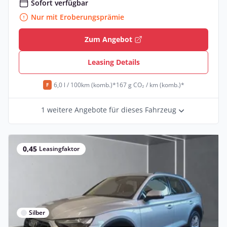
Sofort verfügbar
Nur mit Eroberungsprämie
Zum Angebot
Leasing Details
6,0 l / 100km (komb.)*
167 g CO₂ / km (komb.)*
F
1 weitere Angebote für dieses Fahrzeug
0,45
Leasingfaktor
Silber