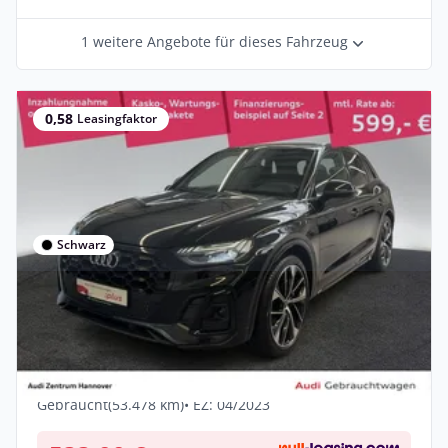
1 weitere Angebote für dieses Fahrzeug
0,58
Leasingfaktor
Schwarz
Privat & Gewerbe
Audi SQ5 3.0 TDI quattro Matrix B&O
Kamera AHK Navi D
Diesel •
Automatik •
341 PS (251 kW)
Gebraucht
(53.478 km)
• EZ: 04/2023