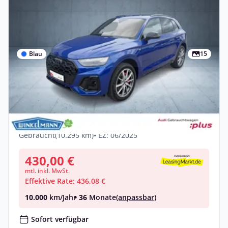
Blau
15
Privat & Gewerbe
Audi Q5 S line 50 TFSI e quattro MATRIX
B&O HEAD-UP AHK **SOFORT
VERFÜGBAR!**
Hybrid •
Automatik •
299 PS (220 kW)
Gebraucht
(10.295 km)
• EZ: 06/2025
430,00 €
mtl. inkl. MwSt.
Effektive Rate: 436,08 €
10.000
km/Jahr
• 36
Monate
(anpassbar)
Sofort verfügbar