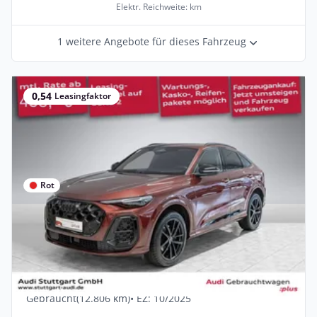
Elektr. Reichweite: km
1 weitere Angebote für dieses Fahrzeug
0,54
Leasingfaktor
Rot
Privat & Gewerbe
Audi Q5 Sportback TFSI 150 kW S line S
tronic
Benzin •
Automatik •
204 PS (150 kW)
Gebraucht
(12.806 km)
• EZ: 10/2025