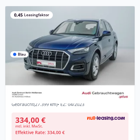
0,45
Leasingfaktor
Blau
Privat & Gewerbe
Audi Q5 40 TDI S-
TRO*QUA*MATRIX*RFK*LUFT*STHZG*NAV*
Diesel •
Automatik •
204 PS (150 kW)
Gebraucht
(27.399 km)
• EZ: 04/2023
334,00 €
mtl. inkl. MwSt.
Effektive Rate: 334,00 €