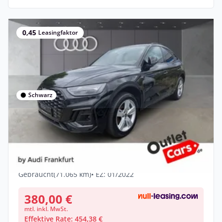
0,45
Leasingfaktor
Schwarz
Privat & Gewerbe
Audi Q5 Sportback 50TDI qu S line Navi
LED ACC VC PDC
Diesel •
Automatik •
286 PS (210 kW)
Gebraucht
(71.065 km)
• EZ: 01/2022
380,00 €
mtl. inkl. MwSt.
Effektive Rate: 454,38 €