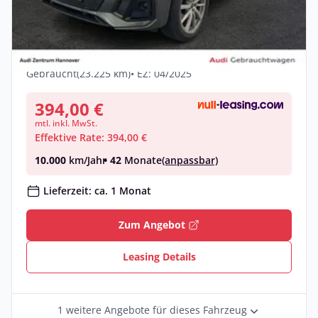
Audi Q5 S line 40 TDI quattro Matrix B&O
Kamera AHK
Diesel •
Automatik •
204 PS (150 kW)
Gebraucht
(23.225 km)
• EZ: 04/2025
394,00 €
mtl. inkl. MwSt.
Effektive Rate: 394,00 €
10.000
km/Jahr
• 42
Monate
(anpassbar)
Lieferzeit: ca. 1 Monat
Zum Angebot
Leasing Details
1 weitere Angebote für dieses Fahrzeug