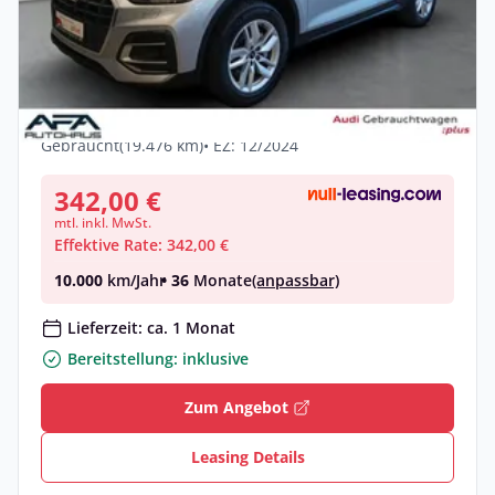
Privat
Audi Q5 50 TFSI e quattro S tronic
Matrix*RFK*ACC*HUD
Hybrid •
Automatik •
265 PS (195 kW)
Gebraucht
(19.476 km)
• EZ: 12/2024
342,00 €
mtl. inkl. MwSt.
Effektive Rate: 342,00 €
10.000
km/Jahr
• 36
Monate
(anpassbar)
Lieferzeit: ca. 1 Monat
Bereitstellung: inklusive
Zum Angebot
Leasing Details