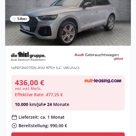
Silber
Privat & Gewerbe
Audi Q5 55 TFSI e quattro S line
Matrix+AHK+360° Cam
Hybrid •
Automatik •
367 PS (270 kW)
Gebraucht
(6.850 km)
• EZ: 08/2025
436,00 €
mtl. inkl. MwSt.
Effektive Rate: 477,25 €
10.000
km/Jahr
• 24
Monate
Lieferzeit: ca. 1 Monat
Bereitstellung: 990,00 €