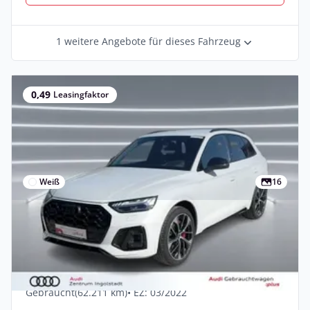
1 weitere Angebote für dieses Fahrzeug
0,49
Leasingfaktor
Weiß
16
Privat
Audi SQ5 TDI qu MATRIX AHK KAMERA
HuD ACC PDC+ 21
Diesel •
Automatik •
341 PS (251 kW)
Gebraucht
(62.211 km)
• EZ: 03/2022