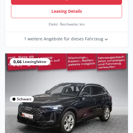
Leasing Details
Elektr. Reichweite: km
1 weitere Angebote für dieses Fahrzeug
0,66
Leasingfaktor
Schwarz
Privat & Gewerbe
Audi Q5 SUV TFSI 150 kW S tronic
Benzin •
Automatik •
204 PS (150 kW)